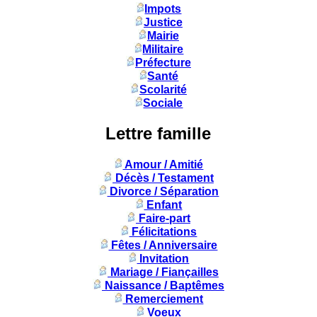
Impots
Justice
Mairie
Militaire
Préfecture
Santé
Scolarité
Sociale
Lettre famille
Amour / Amitié
Décès / Testament
Divorce / Séparation
Enfant
Faire-part
Félicitations
Fêtes / Anniversaire
Invitation
Mariage / Fiançailles
Naissance / Baptêmes
Remerciement
Voeux