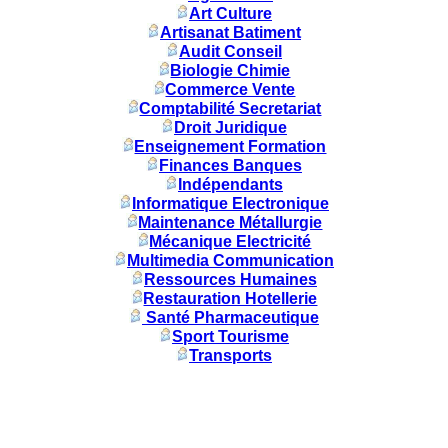
Art Culture
Artisanat Batiment
Audit Conseil
Biologie Chimie
Commerce Vente
Comptabilité Secretariat
Droit Juridique
Enseignement Formation
Finances Banques
Indépendants
Informatique Electronique
Maintenance Métallurgie
Mécanique Electricité
Multimedia Communication
Ressources Humaines
Restauration Hotellerie
Santé Pharmaceutique
Sport Tourisme
Transports