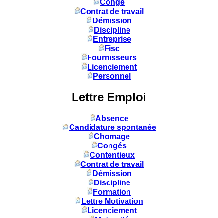
Congé
Contrat de travail
Démission
Discipline
Entreprise
Fisc
Fournisseurs
Licenciement
Personnel
Lettre Emploi
Absence
Candidature spontanée
Chomage
Congés
Contentieux
Contrat de travail
Démission
Discipline
Formation
Lettre Motivation
Licenciement