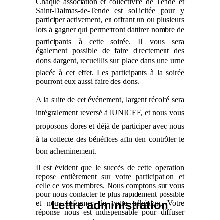
Chaque association et collectivité de Tende et
Saint-Dalmas-de-Tende est sollicitée pour y
participer activement, en offrant un ou plusieurs
lots à gagner qui permettront dattirer nombre de
participants à cette soirée. Il vous sera
également possible de faire directement des
dons dargent, recueillis sur place dans une urne
placée à cet effet. Les participants à la soirée
pourront eux aussi faire des dons.
A la suite de cet événement, largent récolté sera
intégralement reversé à lUNICEF, et nous vous
proposons dores et déjà de participer avec nous
à la collecte des bénéfices afin den contrôler le
bon acheminement.
Il est évident que le succès de cette opération
repose entièrement sur votre participation et
celle de vos membres. Nous comptons sur vous
pour nous contacter le plus rapidement possible
Lettre administration
et nous informer de votre adhésion. Votre
réponse nous est indispensable pour diffuser