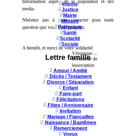
linformation auprès de la population et des
Impots
media.
Justice
Mairie
Nhésitez pas à nous contacter pour toute
Militaire
Préfecture
question que vous vous poseriez.
Santé
Scolarité
Sociale
A bientôt, et merci de votre solidarité.
Véronique ...
Lettre famille
Présidente de
lassociation
Amour / Amitié
Décès / Testament
Divorce / Séparation
Enfant
Faire-part
Félicitations
Fêtes / Anniversaire
Invitation
Mariage / Fiançailles
Naissance / Baptêmes
Remerciement
Voeux