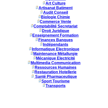
Art Culture
Artisanat Batiment
Audit Conseil
Biologie Chimie
Commerce Vente
Comptabilité Secretariat
Droit Juridique
Enseignement Formation
Finances Banques
Indépendants
Informatique Electronique
Maintenance Métallurgie
Mécanique Electricité
Multimedia Communication
Ressources Humaines
Restauration Hotellerie
Santé Pharmaceutique
Sport Tourisme
Transports