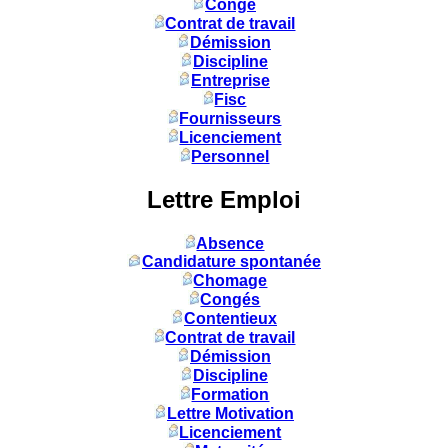
Congé
Contrat de travail
Démission
Discipline
Entreprise
Fisc
Fournisseurs
Licenciement
Personnel
Lettre Emploi
Absence
Candidature spontanée
Chomage
Congés
Contentieux
Contrat de travail
Démission
Discipline
Formation
Lettre Motivation
Licenciement