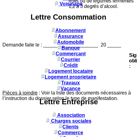
fruits ou de légumes fermentés
Voisinage
1,2 à 3 degrés d’alcool.
Lettre Consommation
Abonnement
Assurance
Automobile
Demande faite le : ____________________ 20 _____
Banque
Commerçant
Sig
Courrier
obl
Crédit
:
Logement locataire
Logement proprietaire
Travaux
Vacance
Pièces à joindre
: Voir la liste des documents nécessaires à
l’instruction du dossier selon le type de manifestation.
Lettre Entreprise
Association
Charges sociales
Clients
Commerce