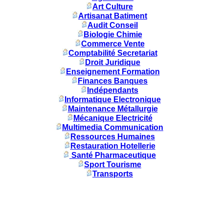
Art Culture
Artisanat Batiment
Audit Conseil
Biologie Chimie
Commerce Vente
Comptabilité Secretariat
Droit Juridique
Enseignement Formation
Finances Banques
Indépendants
Informatique Electronique
Maintenance Métallurgie
Mécanique Electricité
Multimedia Communication
Ressources Humaines
Restauration Hotellerie
Santé Pharmaceutique
Sport Tourisme
Transports