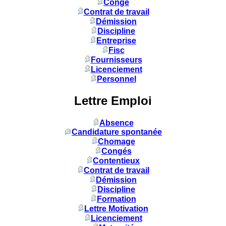
Congé
Contrat de travail
Démission
Discipline
Entreprise
Fisc
Fournisseurs
Licenciement
Personnel
Lettre Emploi
Absence
Candidature spontanée
Chomage
Congés
Contentieux
Contrat de travail
Démission
Discipline
Formation
Lettre Motivation
Licenciement