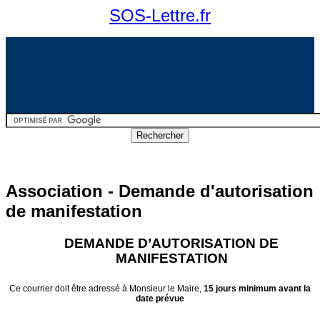
SOS-Lettre.fr
Association - Demande d'autorisation
de manifestation
DEMANDE D
’
AUTORISATION DE
MANIFESTATION
Ce courrier doit
ê
tre adress
é
à
Monsieur le Maire,
15 jours minimum avant la
date pr
é
vue