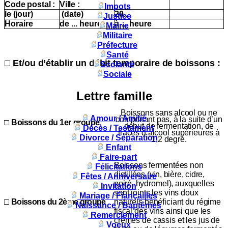
Code postal :
Ville :
Impots
le (jour)
(date)
20..
Justice
Horaire
de ... heure
à ... heure
Mairie
Militaire
Préfecture
Santé
□
E
t/ou d’établir un débit temporaire de boissons
:
Scolarité
Sociale
Lettre famille
Boissons sans alcool ou ne
Amour / Amitié
comportant pas, à la suite d’un
□
Boissons du 1er groupe
début de fermentation, de
Décès / Testament
traces d’alcool supérieures à
Divorce / Séparation
1,2 degré.
Enfant
Faire-part
Boissons fermentées non
Félicitations
distillées (vin, bière, cidre,
Fêtes / Anniversaire
poiré,
hydromel), auxquelles
Invitation
sont joints les vins doux
Mariage / Fiançailles
□
Boissons du 2ème groupe
naturels bénéficiant du régime
Naissance / Baptêmes
fiscal des vins ainsi que les
Remerciement
crèmes de cassis et les jus de
Voeux