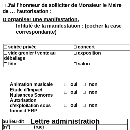
□
J'ai l’honneur de solliciter de Monsieur le Maire
de … l’autorisation :
D'
organiser une manifestation
,
Intitulé de la manifestation
: (cocher la case
correspondante)
□ soirée privée
□ concert
□ vide grenier / vente au
□ exposition
déballage
□ fête
□ salon
Animation musicale
oui
non
□
□
Etude d’Impact
oui
non
□
□
Nuisances Sonores
Autorisation
oui
non
d’exploitation sous
□
□
forme
d’ERP
Lettre administration
au lieu-dit
(n°)
(rue)