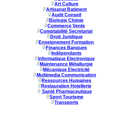
Art Culture
Artisanat Batiment
Audit Conseil
Biologie Chimie
Commerce Vente
Comptabilité Secretariat
Droit Juridique
Enseignement Formation
Finances Banques
Indépendants
Informatique Electronique
Maintenance Métallurgie
Mécanique Electricité
Multimedia Communication
Ressources Humaines
Restauration Hotellerie
Santé Pharmaceutique
Sport Tourisme
Transports