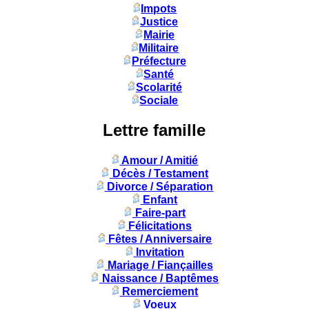
Impots
Justice
Mairie
Militaire
Préfecture
Santé
Scolarité
Sociale
Lettre famille
Amour / Amitié
Décès / Testament
Divorce / Séparation
Enfant
Faire-part
Félicitations
Fêtes / Anniversaire
Invitation
Mariage / Fiançailles
Naissance / Baptêmes
Remerciement
Voeux