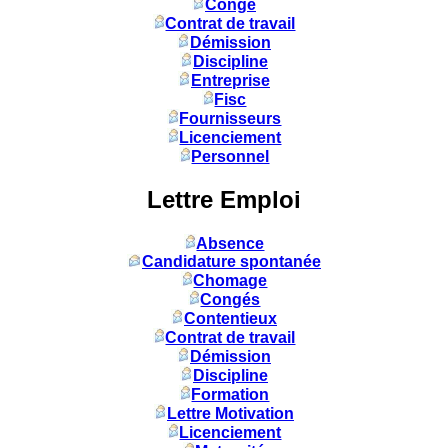
Congé
Contrat de travail
Démission
Discipline
Entreprise
Fisc
Fournisseurs
Licenciement
Personnel
Lettre Emploi
Absence
Candidature spontanée
Chomage
Congés
Contentieux
Contrat de travail
Démission
Discipline
Formation
Lettre Motivation
Licenciement