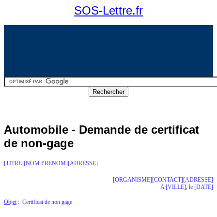
SOS-Lettre.fr
Automobile - Demande de certificat
de non-gage
[TITRE][NOM PRENOM][ADRESSE]
[ORGANISME][CONTACT][ADRESSE]
A [VILLE], le [DATE]
Objet
: Certificat de non gage