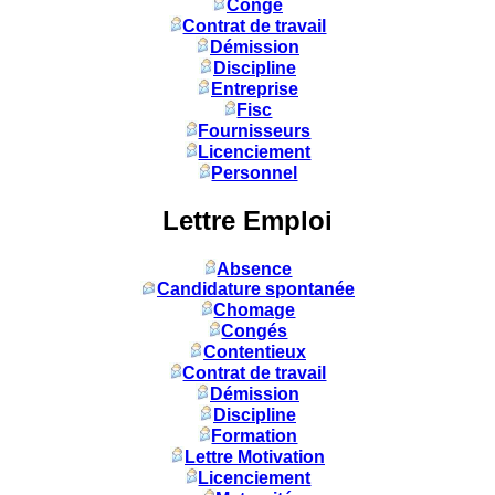
Congé
Contrat de travail
Démission
Discipline
Entreprise
Fisc
Fournisseurs
Licenciement
Personnel
Lettre Emploi
Absence
Candidature spontanée
Chomage
Congés
Contentieux
Contrat de travail
Démission
Discipline
Formation
Lettre Motivation
Licenciement