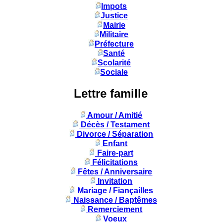
Impots
Justice
Mairie
Militaire
Préfecture
Santé
Scolarité
Sociale
Lettre famille
Amour / Amitié
Décès / Testament
Divorce / Séparation
Enfant
Faire-part
Félicitations
Fêtes / Anniversaire
Invitation
Mariage / Fiançailles
Naissance / Baptêmes
Remerciement
Voeux