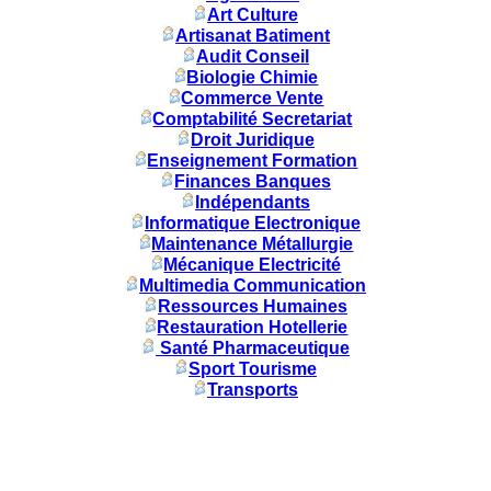
Art Culture
Artisanat Batiment
Audit Conseil
Biologie Chimie
Commerce Vente
Comptabilité Secretariat
Droit Juridique
Enseignement Formation
Finances Banques
Indépendants
Informatique Electronique
Maintenance Métallurgie
Mécanique Electricité
Multimedia Communication
Ressources Humaines
Restauration Hotellerie
Santé Pharmaceutique
Sport Tourisme
Transports