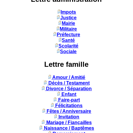
Impots
Justice
Mairie
Militaire
Préfecture
Santé
Scolarité
Sociale
Lettre famille
Amour / Amitié
Décès / Testament
Divorce / Séparation
Enfant
Faire-part
Félicitations
Fêtes / Anniversaire
Invitation
Mariage / Fiançailles
Naissance / Baptêmes