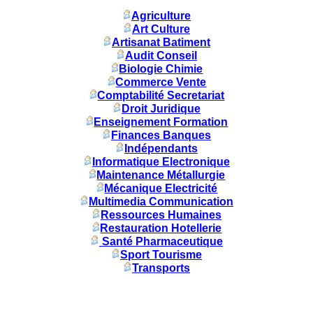
Agriculture
Art Culture
Artisanat Batiment
Audit Conseil
Biologie Chimie
Commerce Vente
Comptabilité Secretariat
Droit Juridique
Enseignement Formation
Finances Banques
Indépendants
Informatique Electronique
Maintenance Métallurgie
Mécanique Electricité
Multimedia Communication
Ressources Humaines
Restauration Hotellerie
Santé Pharmaceutique
Sport Tourisme
Transports