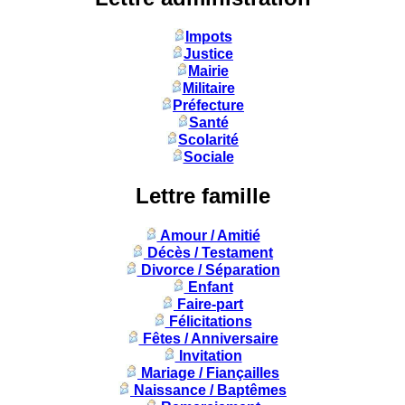
Impots
Justice
Mairie
Militaire
Préfecture
Santé
Scolarité
Sociale
Lettre famille
Amour / Amitié
Décès / Testament
Divorce / Séparation
Enfant
Faire-part
Félicitations
Fêtes / Anniversaire
Invitation
Mariage / Fiançailles
Naissance / Baptêmes