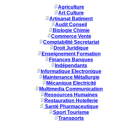
Agriculture
Art Culture
Artisanat Batiment
Audit Conseil
Biologie Chimie
Commerce Vente
Comptabilité Secretariat
Droit Juridique
Enseignement Formation
Finances Banques
Indépendants
Informatique Electronique
Maintenance Métallurgie
Mécanique Electricité
Multimedia Communication
Ressources Humaines
Restauration Hotellerie
Santé Pharmaceutique
Sport Tourisme
Transports