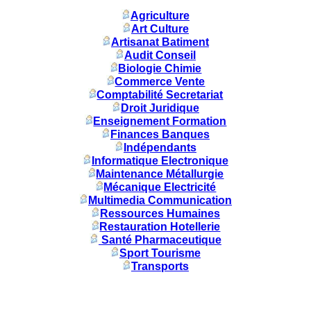
Agriculture
Art Culture
Artisanat Batiment
Audit Conseil
Biologie Chimie
Commerce Vente
Comptabilité Secretariat
Droit Juridique
Enseignement Formation
Finances Banques
Indépendants
Informatique Electronique
Maintenance Métallurgie
Mécanique Electricité
Multimedia Communication
Ressources Humaines
Restauration Hotellerie
Santé Pharmaceutique
Sport Tourisme
Transports