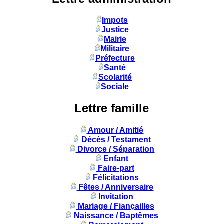
Impots
Justice
Mairie
Militaire
Préfecture
Santé
Scolarité
Sociale
Lettre famille
Amour / Amitié
Décès / Testament
Divorce / Séparation
Enfant
Faire-part
Félicitations
Fêtes / Anniversaire
Invitation
Mariage / Fiançailles
Naissance / Baptêmes