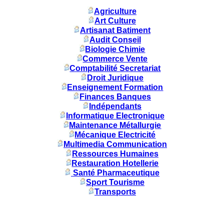
Agriculture
Art Culture
Artisanat Batiment
Audit Conseil
Biologie Chimie
Commerce Vente
Comptabilité Secretariat
Droit Juridique
Enseignement Formation
Finances Banques
Indépendants
Informatique Electronique
Maintenance Métallurgie
Mécanique Electricité
Multimedia Communication
Ressources Humaines
Restauration Hotellerie
Santé Pharmaceutique
Sport Tourisme
Transports