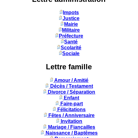
Impots
Justice
Mairie
Militaire
Préfecture
Santé
Scolarité
Sociale
Lettre famille
Amour / Amitié
Décès / Testament
Divorce / Séparation
Enfant
Faire-part
Félicitations
Fêtes / Anniversaire
Invitation
Mariage / Fiançailles
Naissance / Baptêmes