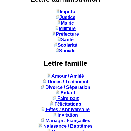
Impots
Justice
Mairie
Militaire
Préfecture
Santé
Scolarité
Sociale
Lettre famille
Amour / Amitié
Décès / Testament
Divorce / Séparation
Enfant
Faire-part
Félicitations
Fêtes / Anniversaire
Invitation
Mariage / Fiançailles
Naissance / Baptêmes