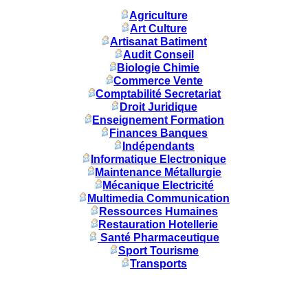
Agriculture
Art Culture
Artisanat Batiment
Audit Conseil
Biologie Chimie
Commerce Vente
Comptabilité Secretariat
Droit Juridique
Enseignement Formation
Finances Banques
Indépendants
Informatique Electronique
Maintenance Métallurgie
Mécanique Electricité
Multimedia Communication
Ressources Humaines
Restauration Hotellerie
Santé Pharmaceutique
Sport Tourisme
Transports