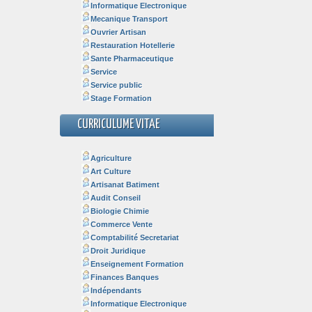
Informatique Electronique
Mecanique Transport
Ouvrier Artisan
Restauration Hotellerie
Sante Pharmaceutique
Service
Service public
Stage Formation
CURRICULUME VITAE
Agriculture
Art Culture
Artisanat Batiment
Audit Conseil
Biologie Chimie
Commerce Vente
Comptabilité Secretariat
Droit Juridique
Enseignement Formation
Finances Banques
Indépendants
Informatique Electronique