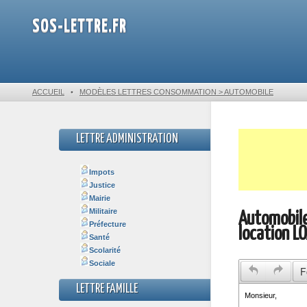
SOS-LETTRE.FR
ACCUEIL
•
MODÈLES LETTRES CONSOMMATION > AUTOMOBILE
LETTRE ADMINISTRATION
Impots
Justice
Mairie
Militaire
Automobile 
Préfecture
location L
Santé
Scolarité
Sociale
F
LETTRE FAMILLE