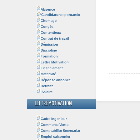
Absence
Candidature spontanée
Chomage
Congés
Contentieux
Contrat de travail
Démission
Discipline
Formation
Lettre Motivation
Licenciement
Maternité
Réponse annonce
Retraite
Salaire
LETTRE MOTIVATION
Cadre Ingenieur
Commerce Vente
Comptabilite Secretariat
Emploi saisonnier