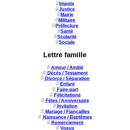
Impots
Justice
Mairie
Militaire
Préfecture
Santé
Scolarité
Sociale
Lettre famille
Amour / Amitié
Décès / Testament
Divorce / Séparation
Enfant
Faire-part
Félicitations
Fêtes / Anniversaire
Invitation
Mariage / Fiançailles
Naissance / Baptêmes
Remerciement
Voeux