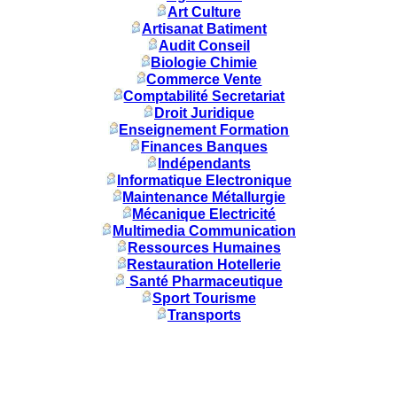
Art Culture
Artisanat Batiment
Audit Conseil
Biologie Chimie
Commerce Vente
Comptabilité Secretariat
Droit Juridique
Enseignement Formation
Finances Banques
Indépendants
Informatique Electronique
Maintenance Métallurgie
Mécanique Electricité
Multimedia Communication
Ressources Humaines
Restauration Hotellerie
Santé Pharmaceutique
Sport Tourisme
Transports