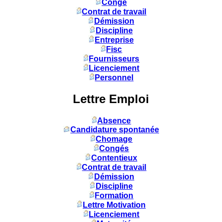
Congé
Contrat de travail
Démission
Discipline
Entreprise
Fisc
Fournisseurs
Licenciement
Personnel
Lettre Emploi
Absence
Candidature spontanée
Chomage
Congés
Contentieux
Contrat de travail
Démission
Discipline
Formation
Lettre Motivation
Licenciement