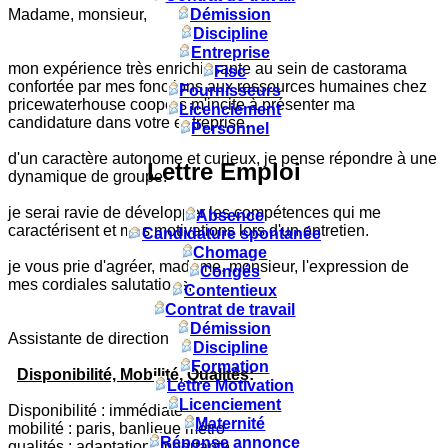
Madame, monsieur,
Démission
Discipline
Entreprise
mon expérience très enrichissante au sein de castorama
Fisc
confortée par mes fonctions aux ressources humaines chez
Fournisseurs
pricewaterhouse coopers m'incite à présenter ma
Licenciement
candidature dans votre entreprise.
Personnel
d'un caractère autonome et curieux, je pense répondre à une
Lettre Emploi
dynamique de groupe.
je serai ravie de développer les compétences qui me
Absence
caractérisent et mes motivations lors d'un entretien.
Candidature spontanée
Chomage
je vous prie d'agréer, madame, monsieur, l'expression de
Congés
mes cordiales salutations,
Contentieux
Contrat de travail
Démission
Assistante de direction
Discipline
Formation
Disponibilité, Mobilité, Qualités
:
Lettre Motivation
Licenciement
Disponibilité : immédiate
Maternité
mobilité : paris, banlieue métro
Réponse annonce
qualités : adaptation importante