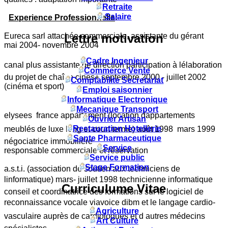
Retraite
Salaire
Experience Professionnelle
:
Lettre motivation
Eureca sarl attachée commerciale, assistante du gérant
mai 2004- novembre 2004
Cadre Ingenieur
canal plus assistante de direction participation à lélaboration
Commerce Vente
du projet de chaîne cines+ septembre 2000 - juillet 2002
Comptabilite Secretariat
(cinéma et sport)
Emploi saisonnier
Informatique Electronique
Mecanique Transport
elysees  france appartement (location dappartements
Ouvrier Artisan
Restauration Hotellerie
meublés de luxe long et court terme) août 1998  mars 1999
Sante Pharmaceutique
négociatrice immobilière
Service
responsable commerciale et réservation
Service public
Stage Formation
a.s.t.i. (association de soutien aux techniciens de
linformatique) mars- juillet 1998 technicienne informatique
Curriculume Vitae
conseil et coordinatrice des formations sur le logiciel de
reconnaissance vocale viavoice dibm et le langage cardio-
Agriculture
vasculaire auprès de cardiologues et d autres médecins
Art Culture