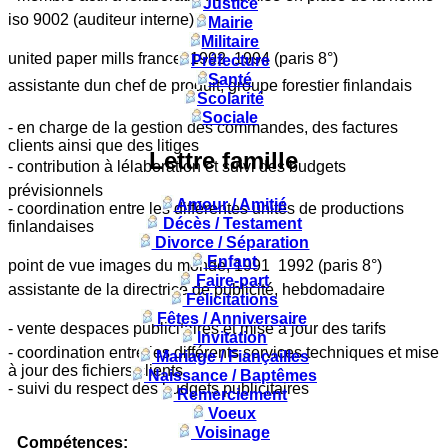
Justice
iso 9002 (auditeur interne)
Mairie
Militaire
united paper mills france, 1992  1994 (paris 8°)
Préfecture
Santé
assistante dun chef de produit, groupe forestier finlandais
Scolarité
Sociale
- en charge de la gestion des commandes, des factures
clients ainsi que des litiges
Lettre famille
- contribution à lélaboration et suivi des budgets
prévisionnels
Amour / Amitié
- coordination entre les différentes unités de productions
Décès / Testament
finlandaises
Divorce / Séparation
Enfant
point de vue images du monde, 1991  1992 (paris 8°)
Faire-part
assistante de la directrice de publicité, hebdomadaire
Félicitations
Fêtes / Anniversaire
- vente despaces publicitaires et mise à jour des tarifs
Invitation
- coordination entre les différents services techniques et mise
Mariage / Fiançailles
à jour des fichiers clients
Naissance / Baptêmes
- suivi du respect des budgets publicitaires
Remerciement
Voeux
Voisinage
Compétences
: