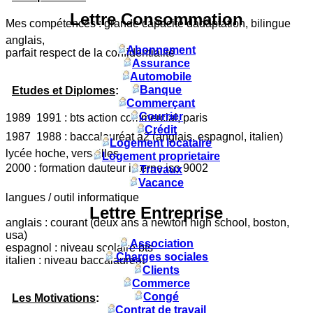
Lettre Consommation
Mes compétences : grande capacité dadaptation, bilingue
anglais,
Abonnement
parfait respect de la confidentialité
Assurance
Automobile
Banque
Etudes et Diplomes
:
Commerçant
Courrier
1989  1991 : bts action commercial, paris
Crédit
1987  1988 : baccalauréat a2 (anglais, espagnol, italien)
Logement locataire
lycée hoche, versailles
Logement proprietaire
2000 : formation dauteur interne iso 9002
Travaux
Vacance
langues / outil informatique
Lettre Entreprise
anglais : courant (deux ans à newton high school, boston,
usa)
Association
espagnol : niveau scolaire bts
Charges sociales
italien : niveau baccalauréat
Clients
Commerce
Congé
Les Motivations
:
Contrat de travail