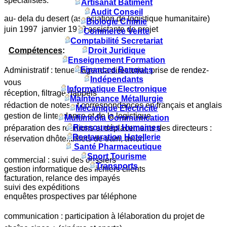
spécialistes.
Artisanat Batiment
Audit Conseil
au- dela du desert (association de logistique humanitaire)
Biologie Chimie
juin 1997  janvier 1998 assistante de projet
Commerce Vente
Comptabilité Secretariat
Compétences
:
Droit Juridique
Enseignement Formation
Finances Banques
Administratif : tenue dagenda directorial, prise de rendez-
Indépendants
vous
Informatique Electronique
réception, filtrage dappels
Maintenance Métallurgie
rédaction de notes et correspondances en français et anglais
Mécanique Electricité
gestion de lintendance et de la logistique
Multimedia Communication
Ressources Humaines
préparation des réunions et déplacements des directeurs :
Restauration Hotellerie
réservation dhôtel,billets de train, avion
Santé Pharmaceutique
Sport Tourisme
commercial : suivi des dossiers
Transports
gestion informatique des fichiers clients
facturation, relance des impayés
suivi des expéditions
enquêtes prospectives par téléphone
communication : participation à lélaboration du projet de