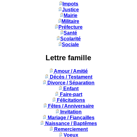
Impots
Justice
Mairie
Militaire
Préfecture
Santé
Scolarité
Sociale
Lettre famille
Amour / Amitié
Décès / Testament
Divorce / Séparation
Enfant
Faire-part
Félicitations
Fêtes / Anniversaire
Invitation
Mariage / Fiançailles
Naissance / Baptêmes
Remerciement
Voeux