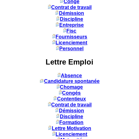
Congé
Contrat de travail
Démission
Discipline
Entreprise
Fisc
Fournisseurs
Licenciement
Personnel
Lettre Emploi
Absence
Candidature spontanée
Chomage
Congés
Contentieux
Contrat de travail
Démission
Discipline
Formation
Lettre Motivation
Licenciement