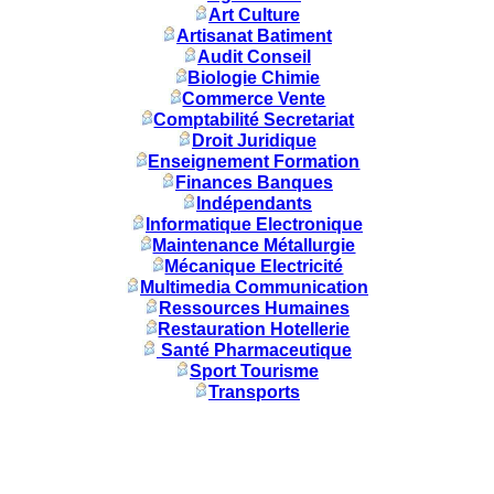
Art Culture
Artisanat Batiment
Audit Conseil
Biologie Chimie
Commerce Vente
Comptabilité Secretariat
Droit Juridique
Enseignement Formation
Finances Banques
Indépendants
Informatique Electronique
Maintenance Métallurgie
Mécanique Electricité
Multimedia Communication
Ressources Humaines
Restauration Hotellerie
Santé Pharmaceutique
Sport Tourisme
Transports