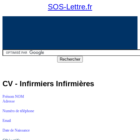
SOS-Lettre.fr
CV - Infirmiers Infirmières
Prénom NOM
Adresse
Numéro de téléphone
Email
Date de Naissance