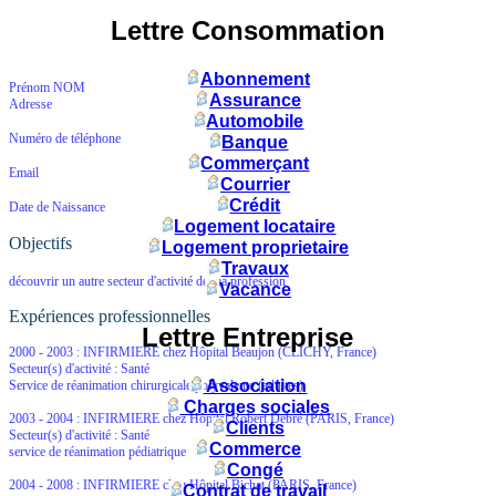
Lettre Consommation
Abonnement
Prénom NOM
Assurance
Adresse
Automobile
Numéro de téléphone
Banque
Commerçant
Email
Courrier
Crédit
Date de Naissance
Logement locataire
Objectifs
Logement proprietaire
Travaux
découvrir un autre secteur d'activité de ma profession
Vacance
Expériences professionnelles
Lettre Entreprise
2000 - 2003 :
INFIRMIERE
chez
Hôpital Beaujon
(CLICHY, France)
Secteur(s) d'activité : Santé
Association
Service de réanimation chirurgicale polyvalente (adultes)
Charges sociales
2003 - 2004 :
INFIRMIERE
chez
Hôpital Robert Debré
(PARIS, France)
Clients
Secteur(s) d'activité : Santé
Commerce
service de réanimation pédiatrique
Congé
2004 - 2008 :
INFIRMIERE
chez
Hôpital Bichat
(PARIS, France)
Contrat de travail