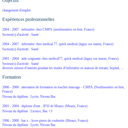
Objectifs
changement d'emploi
Expériences professionnelles
2004 - 2007 :
infirmière
chez
CMPA
(neufmoutiers en brie, France)
Secteur(s) d'activité : Santé
2004 - 2007 :
infirmière
chez
medical 77, quick medical
(lagny sur marne, France)
Secteur(s) d'activité : Santé
2001 - 2004 :
aide soignante
chez
medical77, quick medical
(lagny sur marne, France)
Secteur(s) d'activité : Santé
diverses mision d\'interim pendant les etudes d\'infirmière en maison de retraite, hopital, ....
Formation
2006 - 2006 :
attestation de formation en toucher massage
-
CMPA
(Neufmoutiers en brie,
France)
Niveau du diplôme : Lycée, Niveau Bac
2001 - 2004 :
diplome d'etat
-
IFSI de Meaux
(Meaux, France)
Niveau du diplôme : Licence, Bac +3
1996 - 2000 :
bac s
-
lycee pierre de coubertin
(Meaux, France)
Niveau du diplôme : Lycée, Niveau Bac