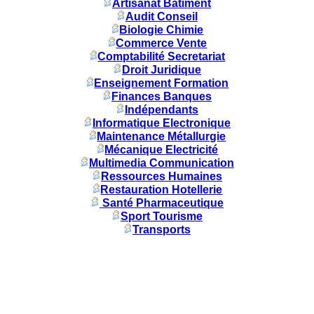
Artisanat Batiment
Audit Conseil
Biologie Chimie
Commerce Vente
Comptabilité Secretariat
Droit Juridique
Enseignement Formation
Finances Banques
Indépendants
Informatique Electronique
Maintenance Métallurgie
Mécanique Electricité
Multimedia Communication
Ressources Humaines
Restauration Hotellerie
Santé Pharmaceutique
Sport Tourisme
Transports