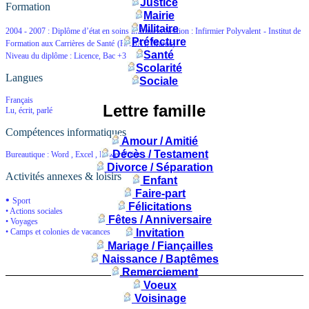
Justice
Formation
Mairie
Militaire
2004 - 2007 :
Diplôme d’état en soins infirmiers Section : Infirmier Polyvalent
-
Institut de
Préfecture
Formation aux Carrières de Santé
(RABAT, Maroc)
Santé
Niveau du diplôme : Licence, Bac +3
Scolarité
Langues
Sociale
Français
Lettre famille
Lu, écrit, parlé
Compétences informatiques
Amour / Amitié
Décès / Testament
Bureautique : Word , Excel , Power Point ...
Divorce / Séparation
Activités annexes & loisirs
Enfant
Faire-part
•
Sport
Félicitations
• Actions sociales
Fêtes / Anniversaire
• Voyages
Invitation
• Camps et colonies de vacances
Mariage / Fiançailles
Naissance / Baptêmes
Remerciement
Voeux
Voisinage