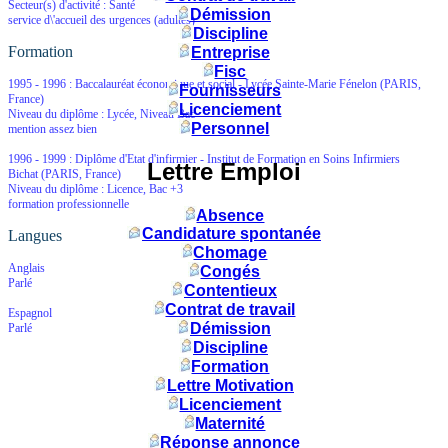
Secteur(s) d'activité : Santé
Démission
service d\'accueil des urgences (adultes)
Discipline
Formation
Entreprise
Fisc
1995 - 1996 :
Baccalauréat économique et social
-
Lycée Sainte-Marie Fénelon
(PARIS,
Fournisseurs
France)
Licenciement
Niveau du diplôme : Lycée, Niveau Bac
Personnel
mention assez bien
1996 - 1999 :
Diplôme d'Etat d'infirmier
-
Institut de Formation en Soins Infirmiers
Lettre Emploi
Bichat
(PARIS, France)
Niveau du diplôme : Licence, Bac +3
formation professionnelle
Absence
Candidature spontanée
Langues
Chomage
Anglais
Congés
Parlé
Contentieux
Contrat de travail
Espagnol
Démission
Parlé
Discipline
Formation
Lettre Motivation
Licenciement
Maternité
Réponse annonce