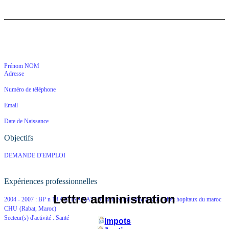
Prénom NOM
Adresse
Numéro de téléphone
Email
Date de Naissance
Objectifs
DEMANDE D'EMPLOI
Expériences professionnelles
Lettre administration
2004 - 2007 :
BP n 18 ARTISANAT OULMES 15100 MAROC
chez
hopitaux du maroc
CHU
(Rabat, Maroc)
Secteur(s) d'activité : Santé
Impots