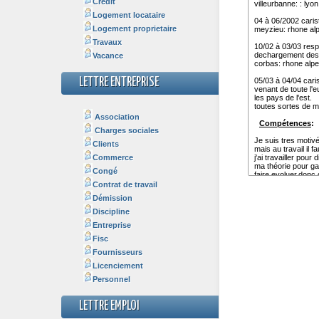
Crédit
Logement locataire
Logement proprietaire
Travaux
Vacance
LETTRE ENTREPRISE
Association
Charges sociales
Clients
Commerce
Congé
Contrat de travail
Démission
Discipline
Entreprise
Fisc
Fournisseurs
Licenciement
Personnel
LETTRE EMPLOI