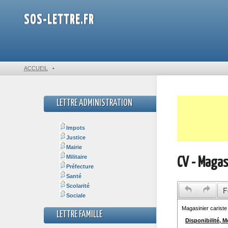
SOS-LETTRE.FR
ACCUEIL
•
LETTRE ADMINISTRATION
Impots
Justice
Mairie
Militaire
CV - Magas
Préfecture
Santé
Scolarité
F
Sociale
LETTRE FAMILLE