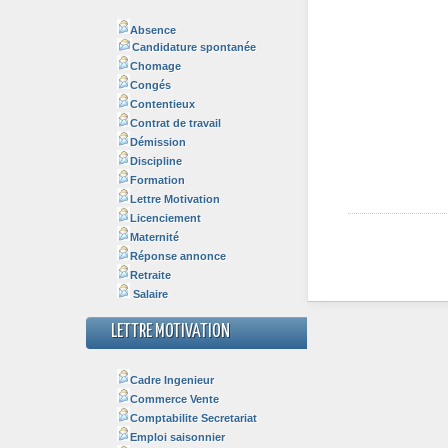
Absence
Candidature spontanée
Chomage
Congés
Contentieux
Contrat de travail
Démission
Discipline
Formation
Lettre Motivation
Licenciement
Maternité
Réponse annonce
Retraite
Salaire
LETTRE MOTIVATION
Cadre Ingenieur
Commerce Vente
Comptabilite Secretariat
Emploi saisonnier