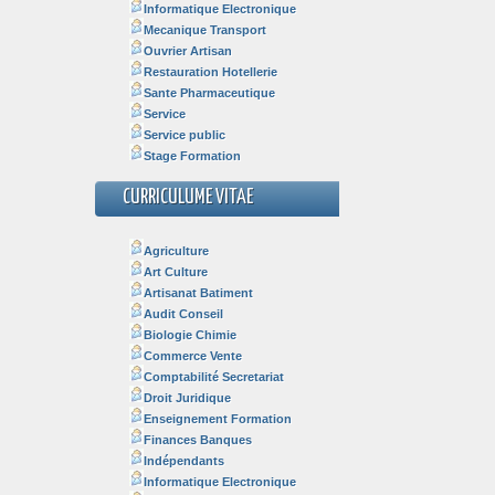
Informatique Electronique
Mecanique Transport
Ouvrier Artisan
Restauration Hotellerie
Sante Pharmaceutique
Service
Service public
Stage Formation
CURRICULUME VITAE
Agriculture
Art Culture
Artisanat Batiment
Audit Conseil
Biologie Chimie
Commerce Vente
Comptabilité Secretariat
Droit Juridique
Enseignement Formation
Finances Banques
Indépendants
Informatique Electronique