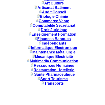
Art Culture
Artisanat Batiment
Audit Conseil
Biologie Chimie
Commerce Vente
Comptabilité Secretariat
Droit Juridique
Enseignement Formation
Finances Banques
Indépendants
Informatique Electronique
Maintenance Métallurgie
Mécanique Electricité
Multimedia Communication
Ressources Humaines
Restauration Hotellerie
Santé Pharmaceutique
Sport Tourisme
Transports