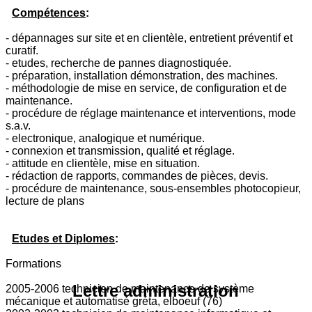
Compétences
:
- dépannages sur site et en clientèle, entretient préventif et
curatif.
- etudes, recherche de pannes diagnostiquée.
- préparation, installation démonstration, des machines.
- méthodologie de mise en service, de configuration et de
maintenance.
- procédure de réglage maintenance et interventions, mode
s.a.v.
- electronique, analogique et numérique.
- connexion et transmission, qualité et réglage.
- attitude en clientèle, mise en situation.
- rédaction de rapports, commandes de pièces, devis.
- procédure de maintenance, sous-ensembles photocopieur,
lecture de plans
Etudes et Diplomes
:
Formations
Lettre administration
2005-2006 technicien de maintenance de système
mécanique et automatisé gréta, elboeuf (76)