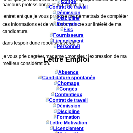
Congé
parcours professionnel et ma formation.
Contrat de travail
Démission
lentretient que je vous propose me permettrais de compléter
Discipline
Entreprise
ces informations et de vous convaincre sur lintérêt de ma
Fisc
candidature.
Fournisseurs
Licenciement
dans lespoir dune réponse favorable.
Personnel
je vous prie dagréer madame ; monsieur lexpression de ma
Lettre Emploi
meilleur considération.
Absence
Candidature spontanée
Chomage
Congés
Contentieux
Contrat de travail
Démission
Discipline
Formation
Lettre Motivation
Licenciement