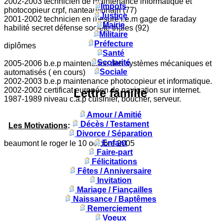
2002-2003 technicien de maintenance informatique et
Impots
photocopieur crpf, nanteau/lunain (77)
Justice
2001-2002 technicien en mesure i.e.m gage de faraday
Mairie
habilité secret défense société thales (92)
Militaire
Préfecture
diplômes
Santé
Scolarité
2005-2006 b.e.p maintenance des systèmes mécaniques et
Sociale
automatisés ( en cours)
2002-2003 b.e.p maintenance photocopieur et informatique.
2002-2002 certificat européen de navigation sur internet.
Lettre famille
1987-1989 niveau c.a.p cuisinier, boucher, serveur.
Amour / Amitié
Décès / Testament
Les Motivations
:
Divorce / Séparation
Enfant
beaumont le roger le 10 octobre 2005
Faire-part
Félicitations
Fêtes / Anniversaire
Invitation
Mariage / Fiançailles
Naissance / Baptêmes
Remerciement
Voeux