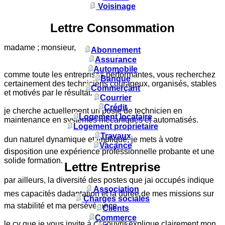
Voisinage
Lettre Consommation
madame ; monsieur,
Abonnement
Assurance
Automobile
comme toute les entreprises performantes, vous recherchez
Banque
certainement des techniciens courageux, organisés, stables
Commerçant
et motivés par le résultat.
Courrier
Crédit
je cherche actuellement un poste de technicien en
Logement locataire
maintenance en systèmes mécaniques et automatisés.
Logement proprietaire
Travaux
dun naturel dynamique et impliqué, je mets à votre
Vacance
disposition une expérience professionnelle probante et une
solide formation.
Lettre Entreprise
par ailleurs, la diversité des postes que jai occupés indique
Association
mes capacités dadaptation et la durée de mes missions sur
Charges sociales
ma stabilité et ma persévérance.
Clients
Commerce
le cv que je vous invite à découvrir explique clairement mon