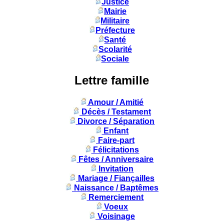
Justice
Mairie
Militaire
Préfecture
Santé
Scolarité
Sociale
Lettre famille
Amour / Amitié
Décès / Testament
Divorce / Séparation
Enfant
Faire-part
Félicitations
Fêtes / Anniversaire
Invitation
Mariage / Fiançailles
Naissance / Baptêmes
Remerciement
Voeux
Voisinage