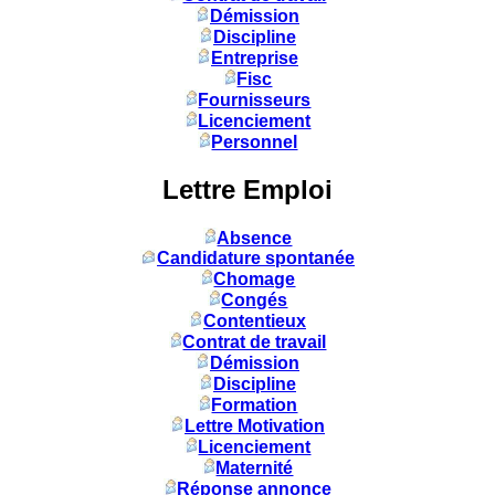
Démission
Discipline
Entreprise
Fisc
Fournisseurs
Licenciement
Personnel
Lettre Emploi
Absence
Candidature spontanée
Chomage
Congés
Contentieux
Contrat de travail
Démission
Discipline
Formation
Lettre Motivation
Licenciement
Maternité
Réponse annonce