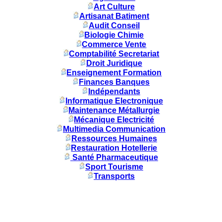
Art Culture
Artisanat Batiment
Audit Conseil
Biologie Chimie
Commerce Vente
Comptabilité Secretariat
Droit Juridique
Enseignement Formation
Finances Banques
Indépendants
Informatique Electronique
Maintenance Métallurgie
Mécanique Electricité
Multimedia Communication
Ressources Humaines
Restauration Hotellerie
Santé Pharmaceutique
Sport Tourisme
Transports