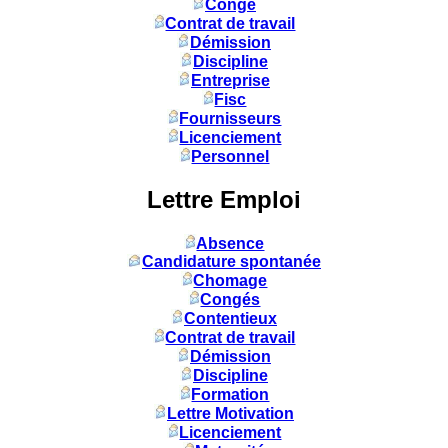
Congé
Contrat de travail
Démission
Discipline
Entreprise
Fisc
Fournisseurs
Licenciement
Personnel
Lettre Emploi
Absence
Candidature spontanée
Chomage
Congés
Contentieux
Contrat de travail
Démission
Discipline
Formation
Lettre Motivation
Licenciement