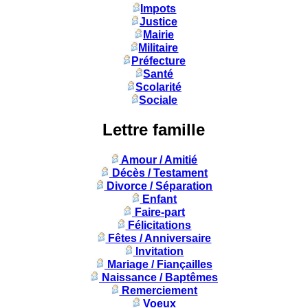
Impots
Justice
Mairie
Militaire
Préfecture
Santé
Scolarité
Sociale
Lettre famille
Amour / Amitié
Décès / Testament
Divorce / Séparation
Enfant
Faire-part
Félicitations
Fêtes / Anniversaire
Invitation
Mariage / Fiançailles
Naissance / Baptêmes
Remerciement
Voeux