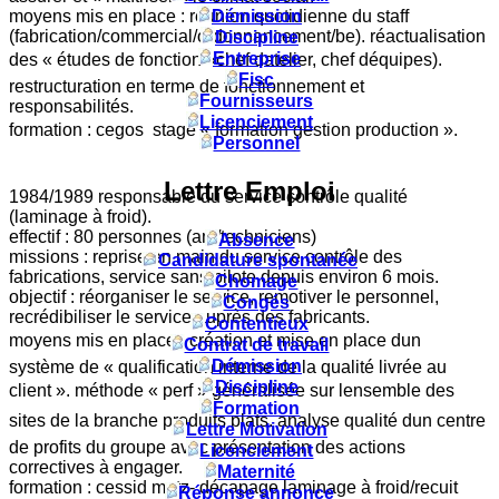
moyens mis en place : réunion quotidienne du staff
Démission
(fabrication/commercial/ordonnancement/be). réactualisation
Discipline
Entreprise
des « études de fonction »chef datelier, chef déquipes).
Fisc
restructuration en terme de fonctionnement et
Fournisseurs
responsabilités.
Licenciement
formation : cegos  stage « formation gestion production ».
Personnel
Lettre Emploi
1984/1989 responsable du service contrôle qualité
(laminage à froid).
effectif : 80 personnes (am/techniciens)
Absence
missions : reprise en main du service contrôle des
Candidature spontanée
fabrications, service sans pilote depuis environ 6 mois.
Chomage
objectif : réorganiser le service, remotiver le personnel,
Congés
recrédibiliser le service auprès des fabricants.
Contentieux
moyens mis en place : création et mise en place dun
Contrat de travail
Démission
système de « qualification interne de la qualité livrée au
Discipline
client ». méthode « perf » généralisée sur lensemble des
Formation
sites de la branche produits plats. analyse qualité dun centre
Lettre Motivation
de profits du groupe avec présentation des actions
Licenciement
correctives à engager.
Maternité
formation : cessid metz- décapage laminage à froid/recuit
Réponse annonce