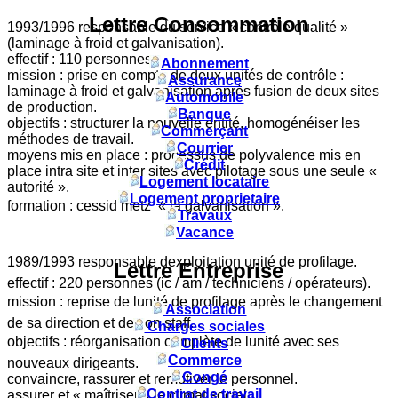
Lettre Consommation
1993/1996 responsable du service « contrôle qualité »
(laminage à froid et galvanisation).
effectif : 110 personnes.
Abonnement
mission : prise en compte de deux unités de contrôle :
Assurance
laminage à froid et galvanisation après fusion de deux sites
Automobile
de production.
Banque
objectifs : structurer la nouvelle entité, homogénéiser les
Commerçant
méthodes de travail.
Courrier
moyens mis en place : processus de polyvalence mis en
Crédit
place intra site et inter sites avec pilotage sous une seule «
Logement locataire
autorité ».
Logement proprietaire
formation : cessid metz  « la galvanisation ».
Travaux
Vacance
1989/1993 responsable dexploitation unité de profilage.
Lettre Entreprise
effectif : 220 personnes (ic / am / techniciens / opérateurs).
mission : reprise de lunité de profilage après le changement
Association
de sa direction et de son staff.
Charges sociales
objectifs : réorganisation complète de lunité avec ses
Clients
Commerce
nouveaux dirigeants.
Congé
convaincre, rassurer et remotiver le personnel.
Contrat de travail
assurer et « maîtriser « le climat social.