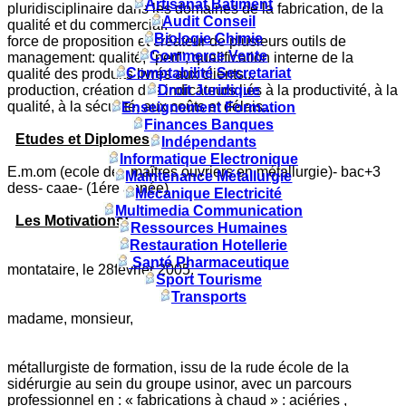
Artisanat Batiment
pluridisciplinaire dans les domaines de la fabrication, de la
Audit Conseil
qualité et du commercial.
Biologie Chimie
force de proposition et créateur de plusieurs outils de
Commerce Vente
management: qualité, "perf", qualification interne de la
Comptabilité Secretariat
qualité des produits livrés aux clients...
production, création des indicateurs liés à la productivité, à la
Droit Juridique
qualité, à la sécurité, aux coûts et délais...
Enseignement Formation
Finances Banques
Etudes et Diplomes
:
Indépendants
Informatique Electronique
E.m.om (ecole des maîtres ouvriers en métallurgie)- bac+3
Maintenance Métallurgie
dess- caae- (1ére année)
Mécanique Electricité
Multimedia Communication
Les Motivations
:
Ressources Humaines
Restauration Hotellerie
Santé Pharmaceutique
montataire, le 28février 2005.
Sport Tourisme
Transports
madame, monsieur,
métallurgiste de formation, issu de la rude école de la
sidérurgie au sein du groupe usinor, avec un parcours
professionnel en : « fabrications à chaud » : aciéries ,