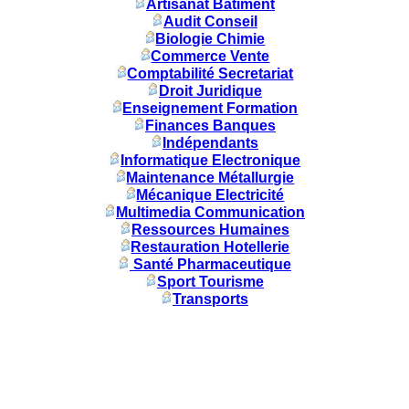
Artisanat Batiment
Audit Conseil
Biologie Chimie
Commerce Vente
Comptabilité Secretariat
Droit Juridique
Enseignement Formation
Finances Banques
Indépendants
Informatique Electronique
Maintenance Métallurgie
Mécanique Electricité
Multimedia Communication
Ressources Humaines
Restauration Hotellerie
Santé Pharmaceutique
Sport Tourisme
Transports