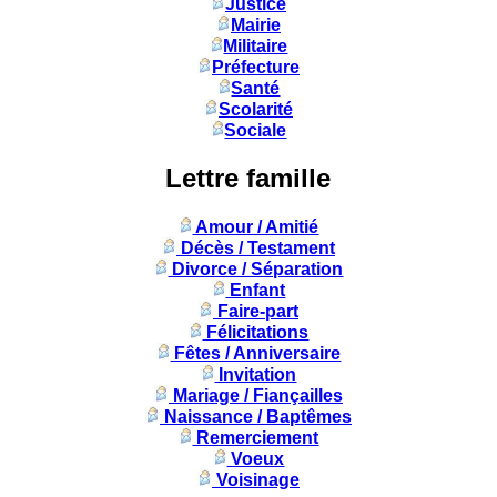
Justice
Mairie
Militaire
Préfecture
Santé
Scolarité
Sociale
Lettre famille
Amour / Amitié
Décès / Testament
Divorce / Séparation
Enfant
Faire-part
Félicitations
Fêtes / Anniversaire
Invitation
Mariage / Fiançailles
Naissance / Baptêmes
Remerciement
Voeux
Voisinage