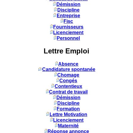
Démission
Discipline
Entreprise
Fisc
Fournisseurs
Licenciement
Personnel
Lettre Emploi
Absence
Candidature spontanée
Chomage
Congés
Contentieux
Contrat de travail
Démission
Discipline
Formation
Lettre Motivation
Licenciement
Maternité
Réponse annonce