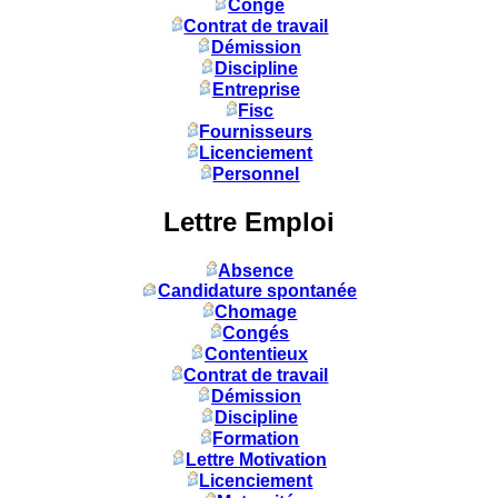
Congé
Contrat de travail
Démission
Discipline
Entreprise
Fisc
Fournisseurs
Licenciement
Personnel
Lettre Emploi
Absence
Candidature spontanée
Chomage
Congés
Contentieux
Contrat de travail
Démission
Discipline
Formation
Lettre Motivation
Licenciement