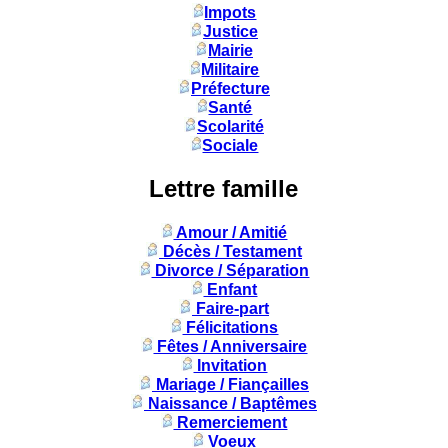
Impots
Justice
Mairie
Militaire
Préfecture
Santé
Scolarité
Sociale
Lettre famille
Amour / Amitié
Décès / Testament
Divorce / Séparation
Enfant
Faire-part
Félicitations
Fêtes / Anniversaire
Invitation
Mariage / Fiançailles
Naissance / Baptêmes
Remerciement
Voeux