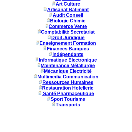
Art Culture
Artisanat Batiment
Audit Conseil
Biologie Chimie
Commerce Vente
Comptabilité Secretariat
Droit Juridique
Enseignement Formation
Finances Banques
Indépendants
Informatique Electronique
Maintenance Métallurgie
Mécanique Electricité
Multimedia Communication
Ressources Humaines
Restauration Hotellerie
Santé Pharmaceutique
Sport Tourisme
Transports