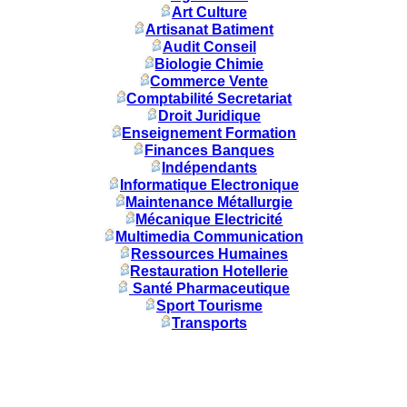
Art Culture
Artisanat Batiment
Audit Conseil
Biologie Chimie
Commerce Vente
Comptabilité Secretariat
Droit Juridique
Enseignement Formation
Finances Banques
Indépendants
Informatique Electronique
Maintenance Métallurgie
Mécanique Electricité
Multimedia Communication
Ressources Humaines
Restauration Hotellerie
Santé Pharmaceutique
Sport Tourisme
Transports