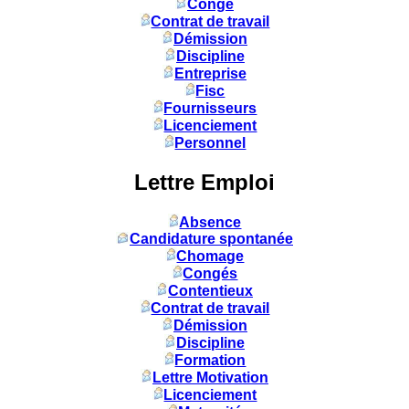
Congé
Contrat de travail
Démission
Discipline
Entreprise
Fisc
Fournisseurs
Licenciement
Personnel
Lettre Emploi
Absence
Candidature spontanée
Chomage
Congés
Contentieux
Contrat de travail
Démission
Discipline
Formation
Lettre Motivation
Licenciement