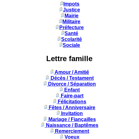
Impots
Justice
Mairie
Militaire
Préfecture
Santé
Scolarité
Sociale
Lettre famille
Amour / Amitié
Décès / Testament
Divorce / Séparation
Enfant
Faire-part
Félicitations
Fêtes / Anniversaire
Invitation
Mariage / Fiançailles
Naissance / Baptêmes
Remerciement
Voeux