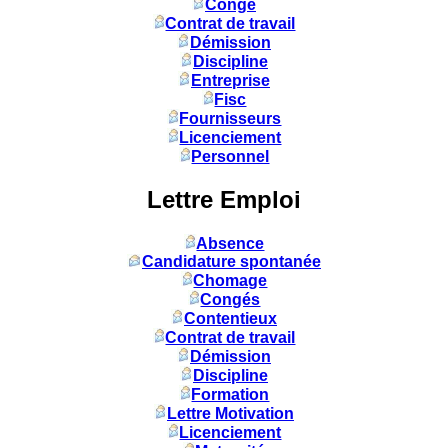
Congé
Contrat de travail
Démission
Discipline
Entreprise
Fisc
Fournisseurs
Licenciement
Personnel
Lettre Emploi
Absence
Candidature spontanée
Chomage
Congés
Contentieux
Contrat de travail
Démission
Discipline
Formation
Lettre Motivation
Licenciement