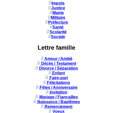
Impots
Justice
Mairie
Militaire
Préfecture
Santé
Scolarité
Sociale
Lettre famille
Amour / Amitié
Décès / Testament
Divorce / Séparation
Enfant
Faire-part
Félicitations
Fêtes / Anniversaire
Invitation
Mariage / Fiançailles
Naissance / Baptêmes
Remerciement
Voeux