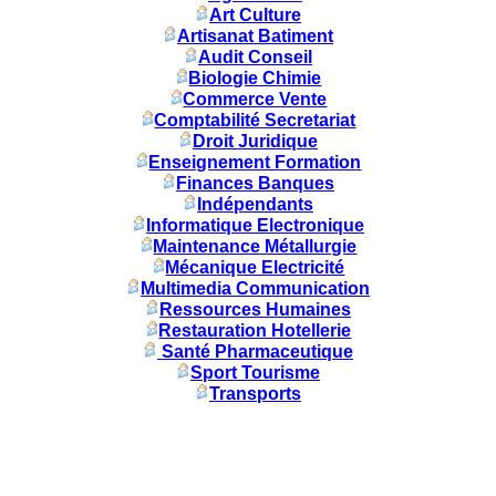
Art Culture
Artisanat Batiment
Audit Conseil
Biologie Chimie
Commerce Vente
Comptabilité Secretariat
Droit Juridique
Enseignement Formation
Finances Banques
Indépendants
Informatique Electronique
Maintenance Métallurgie
Mécanique Electricité
Multimedia Communication
Ressources Humaines
Restauration Hotellerie
Santé Pharmaceutique
Sport Tourisme
Transports