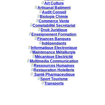
Art Culture
Artisanat Batiment
Audit Conseil
Biologie Chimie
Commerce Vente
Comptabilité Secretariat
Droit Juridique
Enseignement Formation
Finances Banques
Indépendants
Informatique Electronique
Maintenance Métallurgie
Mécanique Electricité
Multimedia Communication
Ressources Humaines
Restauration Hotellerie
Santé Pharmaceutique
Sport Tourisme
Transports