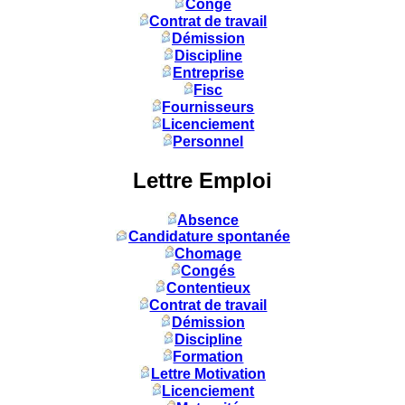
Congé
Contrat de travail
Démission
Discipline
Entreprise
Fisc
Fournisseurs
Licenciement
Personnel
Lettre Emploi
Absence
Candidature spontanée
Chomage
Congés
Contentieux
Contrat de travail
Démission
Discipline
Formation
Lettre Motivation
Licenciement