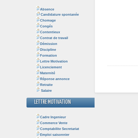
Absence
Candidature spontanée
Chomage
Congés
Contentieux
Contrat de travail
Démission
Discipline
Formation
Lettre Motivation
Licenciement
Maternité
Réponse annonce
Retraite
Salaire
LETTRE MOTIVATION
Cadre Ingenieur
Commerce Vente
Comptabilite Secretariat
Emploi saisonnier