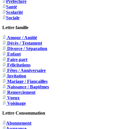
Préfecture
Santé
Scolarité
Sociale
Lettre famille
Amour / Amitié
Décès / Testament
Divorce / Séparation
Enfant
Faire-part
Félicitations
Fêtes / Anniversaire
Invitation
Mariage / Fiançailles
Naissance / Baptêmes
Remerciement
Voeux
Voisinage
Lettre Consommation
Abonnement
Assurance