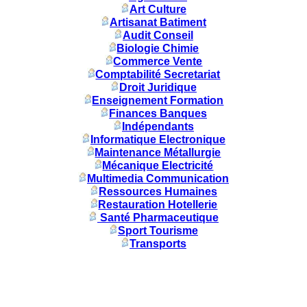
Art Culture
Artisanat Batiment
Audit Conseil
Biologie Chimie
Commerce Vente
Comptabilité Secretariat
Droit Juridique
Enseignement Formation
Finances Banques
Indépendants
Informatique Electronique
Maintenance Métallurgie
Mécanique Electricité
Multimedia Communication
Ressources Humaines
Restauration Hotellerie
Santé Pharmaceutique
Sport Tourisme
Transports