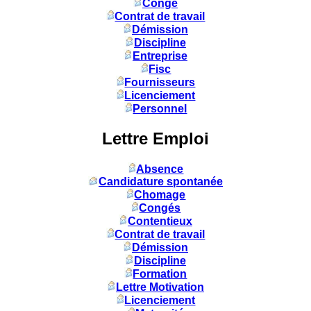
Congé
Contrat de travail
Démission
Discipline
Entreprise
Fisc
Fournisseurs
Licenciement
Personnel
Lettre Emploi
Absence
Candidature spontanée
Chomage
Congés
Contentieux
Contrat de travail
Démission
Discipline
Formation
Lettre Motivation
Licenciement