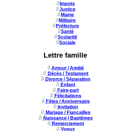
Impots
Justice
Mairie
Militaire
Préfecture
Santé
Scolarité
Sociale
Lettre famille
Amour / Amitié
Décès / Testament
Divorce / Séparation
Enfant
Faire-part
Félicitations
Fêtes / Anniversaire
Invitation
Mariage / Fiançailles
Naissance / Baptêmes
Remerciement
Voeux