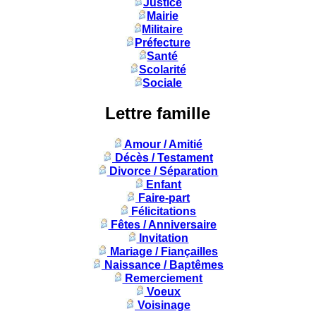
Justice
Mairie
Militaire
Préfecture
Santé
Scolarité
Sociale
Lettre famille
Amour / Amitié
Décès / Testament
Divorce / Séparation
Enfant
Faire-part
Félicitations
Fêtes / Anniversaire
Invitation
Mariage / Fiançailles
Naissance / Baptêmes
Remerciement
Voeux
Voisinage