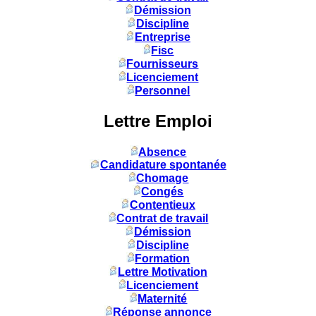
Démission
Discipline
Entreprise
Fisc
Fournisseurs
Licenciement
Personnel
Lettre Emploi
Absence
Candidature spontanée
Chomage
Congés
Contentieux
Contrat de travail
Démission
Discipline
Formation
Lettre Motivation
Licenciement
Maternité
Réponse annonce