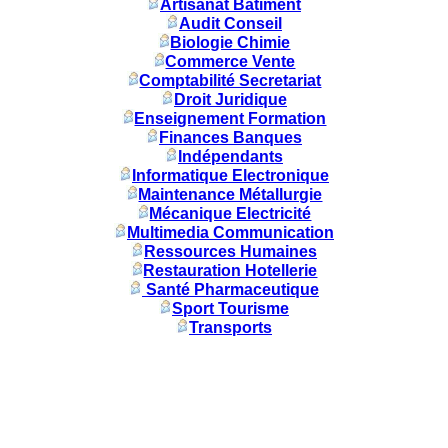
Artisanat Batiment
Audit Conseil
Biologie Chimie
Commerce Vente
Comptabilité Secretariat
Droit Juridique
Enseignement Formation
Finances Banques
Indépendants
Informatique Electronique
Maintenance Métallurgie
Mécanique Electricité
Multimedia Communication
Ressources Humaines
Restauration Hotellerie
Santé Pharmaceutique
Sport Tourisme
Transports