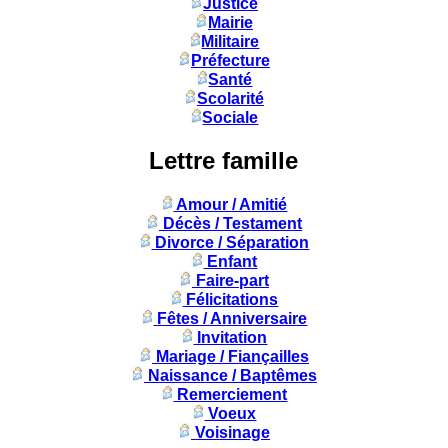
Justice
Mairie
Militaire
Préfecture
Santé
Scolarité
Sociale
Lettre famille
Amour / Amitié
Décès / Testament
Divorce / Séparation
Enfant
Faire-part
Félicitations
Fêtes / Anniversaire
Invitation
Mariage / Fiançailles
Naissance / Baptêmes
Remerciement
Voeux
Voisinage