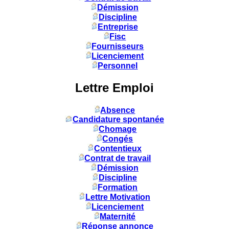
Démission
Discipline
Entreprise
Fisc
Fournisseurs
Licenciement
Personnel
Lettre Emploi
Absence
Candidature spontanée
Chomage
Congés
Contentieux
Contrat de travail
Démission
Discipline
Formation
Lettre Motivation
Licenciement
Maternité
Réponse annonce