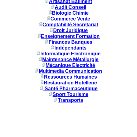
Artisanat Batiment
Audit Conseil
Biologie Chimie
Commerce Vente
Comptabilité Secretariat
Droit Juridique
Enseignement Formation
Finances Banques
Indépendants
Informatique Electronique
Maintenance Métallurgie
Mécanique Electricité
Multimedia Communication
Ressources Humaines
Restauration Hotellerie
Santé Pharmaceutique
Sport Tourisme
Transports