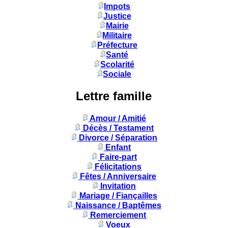
Impots
Justice
Mairie
Militaire
Préfecture
Santé
Scolarité
Sociale
Lettre famille
Amour / Amitié
Décès / Testament
Divorce / Séparation
Enfant
Faire-part
Félicitations
Fêtes / Anniversaire
Invitation
Mariage / Fiançailles
Naissance / Baptêmes
Remerciement
Voeux