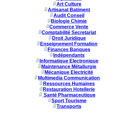
Art Culture
Artisanat Batiment
Audit Conseil
Biologie Chimie
Commerce Vente
Comptabilité Secretariat
Droit Juridique
Enseignement Formation
Finances Banques
Indépendants
Informatique Electronique
Maintenance Métallurgie
Mécanique Electricité
Multimedia Communication
Ressources Humaines
Restauration Hotellerie
Santé Pharmaceutique
Sport Tourisme
Transports