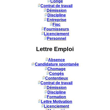
Congé
Contrat de travail
Démission
Discipline
Entreprise
Fisc
Fournisseurs
Licenciement
Personnel
Lettre Emploi
Absence
Candidature spontanée
Chomage
Congés
Contentieux
Contrat de travail
Démission
Discipline
Formation
Lettre Motivation
Licenciement