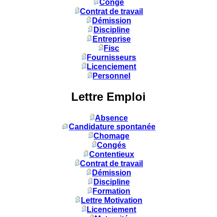
Congé
Contrat de travail
Démission
Discipline
Entreprise
Fisc
Fournisseurs
Licenciement
Personnel
Lettre Emploi
Absence
Candidature spontanée
Chomage
Congés
Contentieux
Contrat de travail
Démission
Discipline
Formation
Lettre Motivation
Licenciement