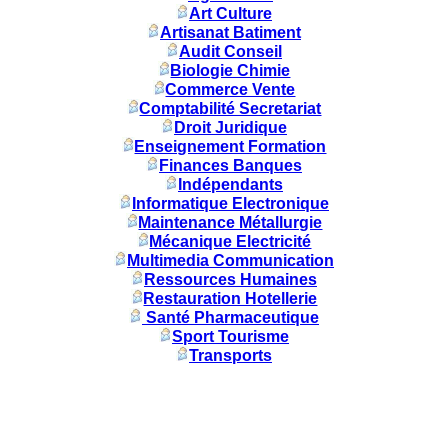
Art Culture
Artisanat Batiment
Audit Conseil
Biologie Chimie
Commerce Vente
Comptabilité Secretariat
Droit Juridique
Enseignement Formation
Finances Banques
Indépendants
Informatique Electronique
Maintenance Métallurgie
Mécanique Electricité
Multimedia Communication
Ressources Humaines
Restauration Hotellerie
Santé Pharmaceutique
Sport Tourisme
Transports