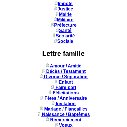
Impots
Justice
Mairie
Militaire
Préfecture
Santé
Scolarité
Sociale
Lettre famille
Amour / Amitié
Décès / Testament
Divorce / Séparation
Enfant
Faire-part
Félicitations
Fêtes / Anniversaire
Invitation
Mariage / Fiançailles
Naissance / Baptêmes
Remerciement
Voeux