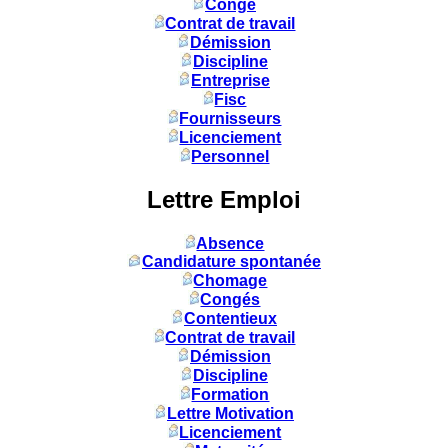
Congé
Contrat de travail
Démission
Discipline
Entreprise
Fisc
Fournisseurs
Licenciement
Personnel
Lettre Emploi
Absence
Candidature spontanée
Chomage
Congés
Contentieux
Contrat de travail
Démission
Discipline
Formation
Lettre Motivation
Licenciement