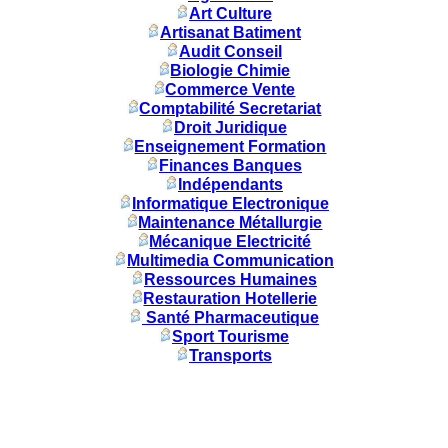
Art Culture
Artisanat Batiment
Audit Conseil
Biologie Chimie
Commerce Vente
Comptabilité Secretariat
Droit Juridique
Enseignement Formation
Finances Banques
Indépendants
Informatique Electronique
Maintenance Métallurgie
Mécanique Electricité
Multimedia Communication
Ressources Humaines
Restauration Hotellerie
Santé Pharmaceutique
Sport Tourisme
Transports