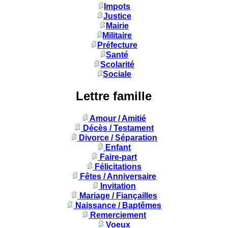
Impots
Justice
Mairie
Militaire
Préfecture
Santé
Scolarité
Sociale
Lettre famille
Amour / Amitié
Décès / Testament
Divorce / Séparation
Enfant
Faire-part
Félicitations
Fêtes / Anniversaire
Invitation
Mariage / Fiançailles
Naissance / Baptêmes
Remerciement
Voeux