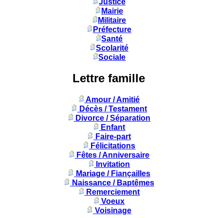
Justice
Mairie
Militaire
Préfecture
Santé
Scolarité
Sociale
Lettre famille
Amour / Amitié
Décès / Testament
Divorce / Séparation
Enfant
Faire-part
Félicitations
Fêtes / Anniversaire
Invitation
Mariage / Fiançailles
Naissance / Baptêmes
Remerciement
Voeux
Voisinage