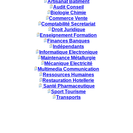
Artisanat Batiment
Audit Conseil
Biologie Chimie
Commerce Vente
Comptabilité Secretariat
Droit Juridique
Enseignement Formation
Finances Banques
Indépendants
Informatique Electronique
Maintenance Métallurgie
Mécanique Electricité
Multimedia Communication
Ressources Humaines
Restauration Hotellerie
Santé Pharmaceutique
Sport Tourisme
Transports