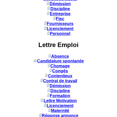
Démission
Discipline
Entreprise
Fisc
Fournisseurs
Licenciement
Personnel
Lettre Emploi
Absence
Candidature spontanée
Chomage
Congés
Contentieux
Contrat de travail
Démission
Discipline
Formation
Lettre Motivation
Licenciement
Maternité
Réponse annonce