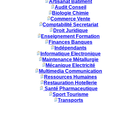
Artisanat Batiment
Audit Conseil
Biologie Chimie
Commerce Vente
Comptabilité Secretariat
Droit Juridique
Enseignement Formation
Finances Banques
Indépendants
Informatique Electronique
Maintenance Métallurgie
Mécanique Electricité
Multimedia Communication
Ressources Humaines
Restauration Hotellerie
Santé Pharmaceutique
Sport Tourisme
Transports