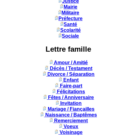
Justice
Mairie
Militaire
Préfecture
Santé
Scolarité
Sociale
Lettre famille
Amour / Amitié
Décès / Testament
Divorce / Séparation
Enfant
Faire-part
Félicitations
Fêtes / Anniversaire
Invitation
Mariage / Fiançailles
Naissance / Baptêmes
Remerciement
Voeux
Voisinage