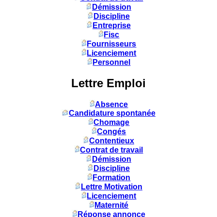
Démission
Discipline
Entreprise
Fisc
Fournisseurs
Licenciement
Personnel
Lettre Emploi
Absence
Candidature spontanée
Chomage
Congés
Contentieux
Contrat de travail
Démission
Discipline
Formation
Lettre Motivation
Licenciement
Maternité
Réponse annonce