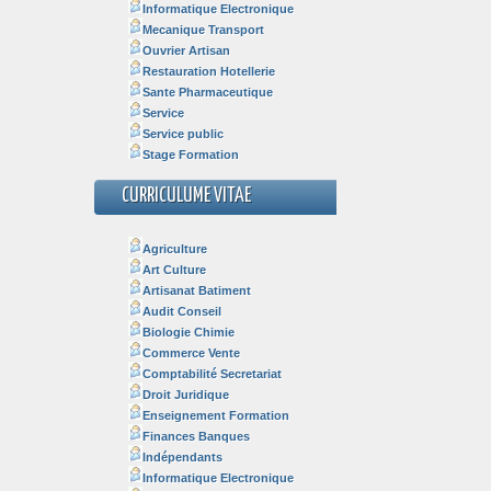
Informatique Electronique
Mecanique Transport
Ouvrier Artisan
Restauration Hotellerie
Sante Pharmaceutique
Service
Service public
Stage Formation
CURRICULUME VITAE
Agriculture
Art Culture
Artisanat Batiment
Audit Conseil
Biologie Chimie
Commerce Vente
Comptabilité Secretariat
Droit Juridique
Enseignement Formation
Finances Banques
Indépendants
Informatique Electronique