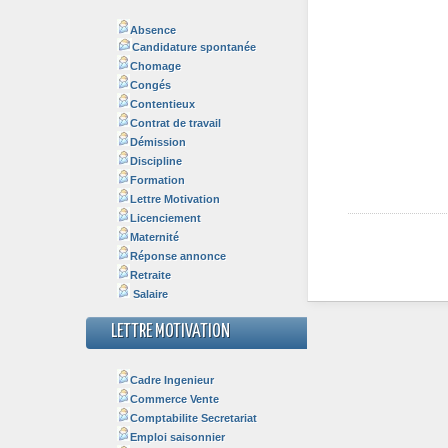
Absence
Candidature spontanée
Chomage
Congés
Contentieux
Contrat de travail
Démission
Discipline
Formation
Lettre Motivation
Licenciement
Maternité
Réponse annonce
Retraite
Salaire
LETTRE MOTIVATION
Cadre Ingenieur
Commerce Vente
Comptabilite Secretariat
Emploi saisonnier