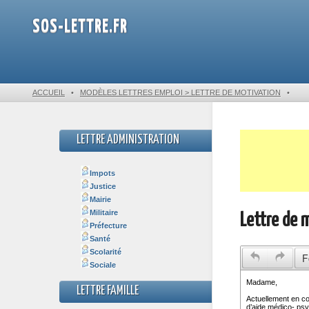
SOS-LETTRE.FR
ACCUEIL
•
MODÈLES LETTRES EMPLOI > LETTRE DE MOTIVATION
•
LETTRE ADMINISTRATION
Impots
Justice
Mairie
Militaire
Lettre de 
Préfecture
Santé
Scolarité
F
Sociale
LETTRE FAMILLE