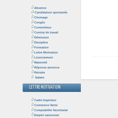
Absence
Candidature spontanée
Chomage
Congés
Contentieux
Contrat de travail
Démission
Discipline
Formation
Lettre Motivation
Licenciement
Maternité
Réponse annonce
Retraite
Salaire
LETTRE MOTIVATION
Cadre Ingenieur
Commerce Vente
Comptabilite Secretariat
Emploi saisonnier