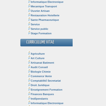
Informatique Electronique
Mecanique Transport
Ouvrier Artisan
Restauration Hotellerie
Sante Pharmaceutique
Service
Service public
Stage Formation
CURRICULUME VITAE
Agriculture
Art Culture
Artisanat Batiment
Audit Conseil
Biologie Chimie
Commerce Vente
Comptabilité Secretariat
Droit Juridique
Enseignement Formation
Finances Banques
Indépendants
Informatique Electronique