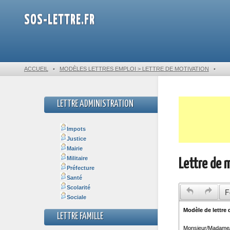
SOS-LETTRE.FR
ACCUEIL
•
MODÈLES LETTRES EMPLOI > LETTRE DE MOTIVATION
•
LETTRE ADMINISTRATION
Impots
Justice
Mairie
Militaire
Lettre de 
Préfecture
Santé
Scolarité
F
Sociale
LETTRE FAMILLE