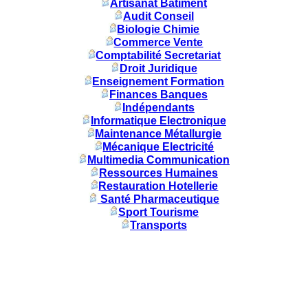
Artisanat Batiment
Audit Conseil
Biologie Chimie
Commerce Vente
Comptabilité Secretariat
Droit Juridique
Enseignement Formation
Finances Banques
Indépendants
Informatique Electronique
Maintenance Métallurgie
Mécanique Electricité
Multimedia Communication
Ressources Humaines
Restauration Hotellerie
Santé Pharmaceutique
Sport Tourisme
Transports