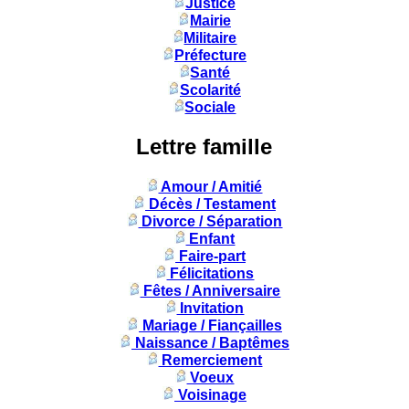
Justice
Mairie
Militaire
Préfecture
Santé
Scolarité
Sociale
Lettre famille
Amour / Amitié
Décès / Testament
Divorce / Séparation
Enfant
Faire-part
Félicitations
Fêtes / Anniversaire
Invitation
Mariage / Fiançailles
Naissance / Baptêmes
Remerciement
Voeux
Voisinage