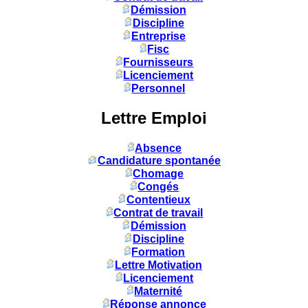
Démission
Discipline
Entreprise
Fisc
Fournisseurs
Licenciement
Personnel
Lettre Emploi
Absence
Candidature spontanée
Chomage
Congés
Contentieux
Contrat de travail
Démission
Discipline
Formation
Lettre Motivation
Licenciement
Maternité
Réponse annonce