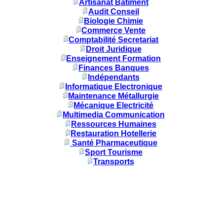
Artisanat Batiment
Audit Conseil
Biologie Chimie
Commerce Vente
Comptabilité Secretariat
Droit Juridique
Enseignement Formation
Finances Banques
Indépendants
Informatique Electronique
Maintenance Métallurgie
Mécanique Electricité
Multimedia Communication
Ressources Humaines
Restauration Hotellerie
Santé Pharmaceutique
Sport Tourisme
Transports