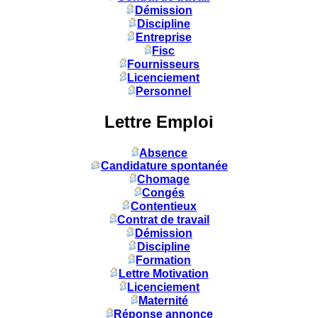
Démission
Discipline
Entreprise
Fisc
Fournisseurs
Licenciement
Personnel
Lettre Emploi
Absence
Candidature spontanée
Chomage
Congés
Contentieux
Contrat de travail
Démission
Discipline
Formation
Lettre Motivation
Licenciement
Maternité
Réponse annonce