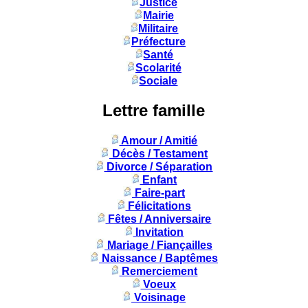
Justice
Mairie
Militaire
Préfecture
Santé
Scolarité
Sociale
Lettre famille
Amour / Amitié
Décès / Testament
Divorce / Séparation
Enfant
Faire-part
Félicitations
Fêtes / Anniversaire
Invitation
Mariage / Fiançailles
Naissance / Baptêmes
Remerciement
Voeux
Voisinage