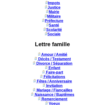
Impots
Justice
Mairie
Militaire
Préfecture
Santé
Scolarité
Sociale
Lettre famille
Amour / Amitié
Décès / Testament
Divorce / Séparation
Enfant
Faire-part
Félicitations
Fêtes / Anniversaire
Invitation
Mariage / Fiançailles
Naissance / Baptêmes
Remerciement
Voeux