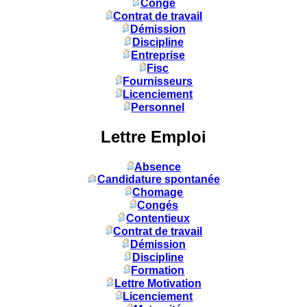
Congé
Contrat de travail
Démission
Discipline
Entreprise
Fisc
Fournisseurs
Licenciement
Personnel
Lettre Emploi
Absence
Candidature spontanée
Chomage
Congés
Contentieux
Contrat de travail
Démission
Discipline
Formation
Lettre Motivation
Licenciement