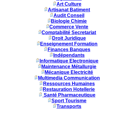
Art Culture
Artisanat Batiment
Audit Conseil
Biologie Chimie
Commerce Vente
Comptabilité Secretariat
Droit Juridique
Enseignement Formation
Finances Banques
Indépendants
Informatique Electronique
Maintenance Métallurgie
Mécanique Electricité
Multimedia Communication
Ressources Humaines
Restauration Hotellerie
Santé Pharmaceutique
Sport Tourisme
Transports