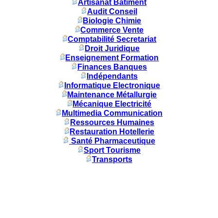
Artisanat Batiment
Audit Conseil
Biologie Chimie
Commerce Vente
Comptabilité Secretariat
Droit Juridique
Enseignement Formation
Finances Banques
Indépendants
Informatique Electronique
Maintenance Métallurgie
Mécanique Electricité
Multimedia Communication
Ressources Humaines
Restauration Hotellerie
Santé Pharmaceutique
Sport Tourisme
Transports