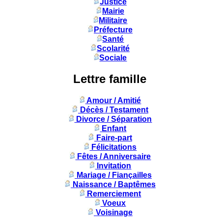
Justice
Mairie
Militaire
Préfecture
Santé
Scolarité
Sociale
Lettre famille
Amour / Amitié
Décès / Testament
Divorce / Séparation
Enfant
Faire-part
Félicitations
Fêtes / Anniversaire
Invitation
Mariage / Fiançailles
Naissance / Baptêmes
Remerciement
Voeux
Voisinage