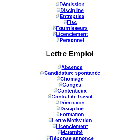
Démission
Discipline
Entreprise
Fisc
Fournisseurs
Licenciement
Personnel
Lettre Emploi
Absence
Candidature spontanée
Chomage
Congés
Contentieux
Contrat de travail
Démission
Discipline
Formation
Lettre Motivation
Licenciement
Maternité
Réponse annonce