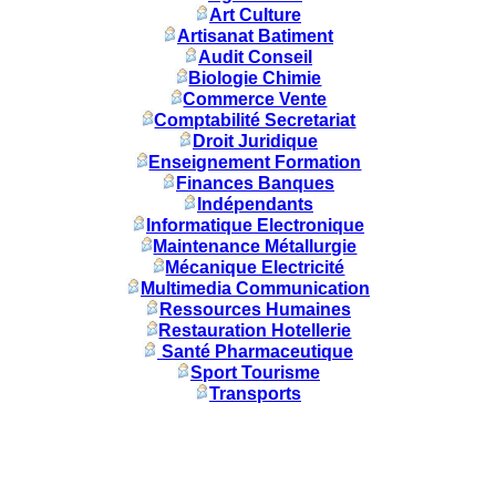
Art Culture
Artisanat Batiment
Audit Conseil
Biologie Chimie
Commerce Vente
Comptabilité Secretariat
Droit Juridique
Enseignement Formation
Finances Banques
Indépendants
Informatique Electronique
Maintenance Métallurgie
Mécanique Electricité
Multimedia Communication
Ressources Humaines
Restauration Hotellerie
Santé Pharmaceutique
Sport Tourisme
Transports