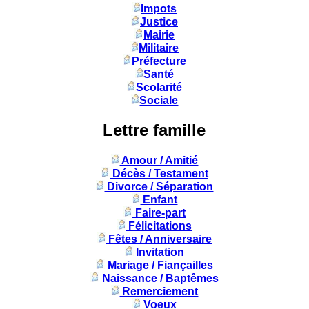
Impots
Justice
Mairie
Militaire
Préfecture
Santé
Scolarité
Sociale
Lettre famille
Amour / Amitié
Décès / Testament
Divorce / Séparation
Enfant
Faire-part
Félicitations
Fêtes / Anniversaire
Invitation
Mariage / Fiançailles
Naissance / Baptêmes
Remerciement
Voeux