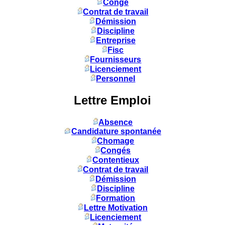
Congé
Contrat de travail
Démission
Discipline
Entreprise
Fisc
Fournisseurs
Licenciement
Personnel
Lettre Emploi
Absence
Candidature spontanée
Chomage
Congés
Contentieux
Contrat de travail
Démission
Discipline
Formation
Lettre Motivation
Licenciement