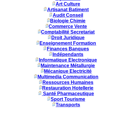
Art Culture
Artisanat Batiment
Audit Conseil
Biologie Chimie
Commerce Vente
Comptabilité Secretariat
Droit Juridique
Enseignement Formation
Finances Banques
Indépendants
Informatique Electronique
Maintenance Métallurgie
Mécanique Electricité
Multimedia Communication
Ressources Humaines
Restauration Hotellerie
Santé Pharmaceutique
Sport Tourisme
Transports