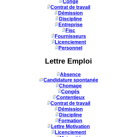
Congé
Contrat de travail
Démission
Discipline
Entreprise
Fisc
Fournisseurs
Licenciement
Personnel
Lettre Emploi
Absence
Candidature spontanée
Chomage
Congés
Contentieux
Contrat de travail
Démission
Discipline
Formation
Lettre Motivation
Licenciement