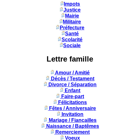
Impots
Justice
Mairie
Militaire
Préfecture
Santé
Scolarité
Sociale
Lettre famille
Amour / Amitié
Décès / Testament
Divorce / Séparation
Enfant
Faire-part
Félicitations
Fêtes / Anniversaire
Invitation
Mariage / Fiançailles
Naissance / Baptêmes
Remerciement
Voeux