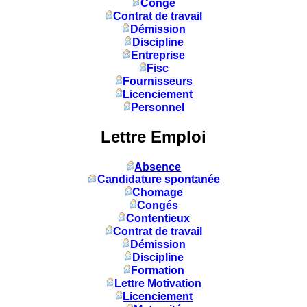
Congé
Contrat de travail
Démission
Discipline
Entreprise
Fisc
Fournisseurs
Licenciement
Personnel
Lettre Emploi
Absence
Candidature spontanée
Chomage
Congés
Contentieux
Contrat de travail
Démission
Discipline
Formation
Lettre Motivation
Licenciement