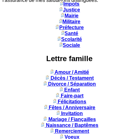
l'assurance de mes salutations distinguées.
Impots
Justice
Mairie
Militaire
Préfecture
Santé
Scolarité
Sociale
Lettre famille
Amour / Amitié
Décès / Testament
Divorce / Séparation
Enfant
Faire-part
Félicitations
Fêtes / Anniversaire
Invitation
Mariage / Fiançailles
Naissance / Baptêmes
Remerciement
Voeux