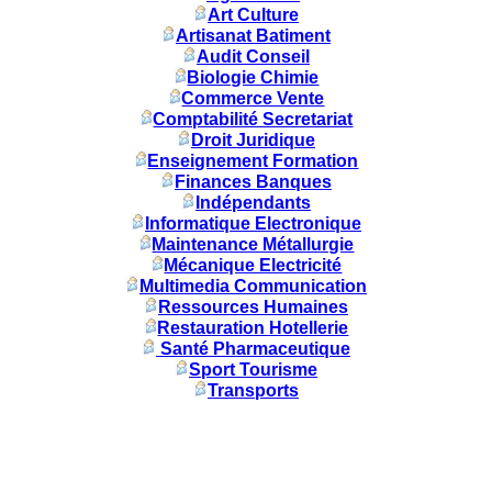
Art Culture
Artisanat Batiment
Audit Conseil
Biologie Chimie
Commerce Vente
Comptabilité Secretariat
Droit Juridique
Enseignement Formation
Finances Banques
Indépendants
Informatique Electronique
Maintenance Métallurgie
Mécanique Electricité
Multimedia Communication
Ressources Humaines
Restauration Hotellerie
Santé Pharmaceutique
Sport Tourisme
Transports