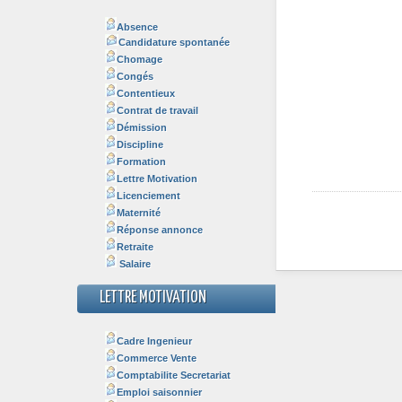
Absence
Candidature spontanée
Chomage
Congés
Contentieux
Contrat de travail
Démission
Discipline
Formation
Lettre Motivation
Licenciement
Maternité
Réponse annonce
Retraite
Salaire
LETTRE MOTIVATION
Cadre Ingenieur
Commerce Vente
Comptabilite Secretariat
Emploi saisonnier