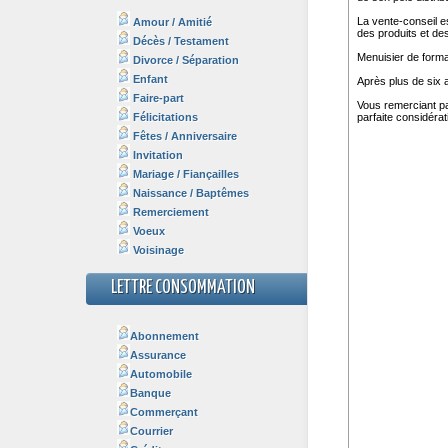
Amour / Amitié
Décès / Testament
Divorce / Séparation
Enfant
Faire-part
Félicitations
Fêtes / Anniversaire
Invitation
Mariage / Fiançailles
Naissance / Baptêmes
Remerciement
Voeux
Voisinage
LETTRE CONSOMMATION
Abonnement
Assurance
Automobile
Banque
Commerçant
Courrier