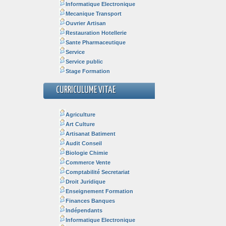
Informatique Electronique
Mecanique Transport
Ouvrier Artisan
Restauration Hotellerie
Sante Pharmaceutique
Service
Service public
Stage Formation
CURRICULUME VITAE
Agriculture
Art Culture
Artisanat Batiment
Audit Conseil
Biologie Chimie
Commerce Vente
Comptabilité Secretariat
Droit Juridique
Enseignement Formation
Finances Banques
Indépendants
Informatique Electronique