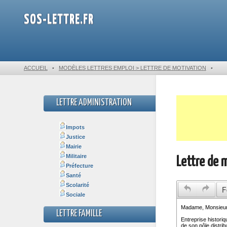
SOS-LETTRE.FR
ACCUEIL
•
MODÈLES LETTRES EMPLOI > LETTRE DE MOTIVATION
•
LETTRE ADMINISTRATION
Impots
Justice
Mairie
Militaire
Lettre de 
Préfecture
Santé
Scolarité
F
Sociale
LETTRE FAMILLE