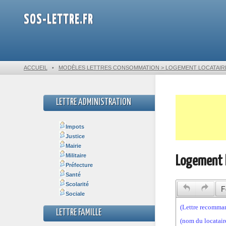
SOS-LETTRE.FR
ACCUEIL
•
MODÈLES LETTRES CONSOMMATION > LOGEMENT LOCATAIR
LETTRE ADMINISTRATION
Impots
Justice
Mairie
Militaire
Logement l
Préfecture
Santé
Scolarité
F
Sociale
LETTRE FAMILLE