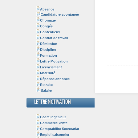
Absence
Candidature spontanée
Chomage
Congés
Contentieux
Contrat de travail
Démission
Discipline
Formation
Lettre Motivation
Licenciement
Maternité
Réponse annonce
Retraite
Salaire
LETTRE MOTIVATION
Cadre Ingenieur
Commerce Vente
Comptabilite Secretariat
Emploi saisonnier