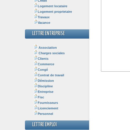
Crédit
Logement locataire
Logement proprietaire
Travaux
Vacance
LETTRE ENTREPRISE
Association
Charges sociales
Clients
Commerce
Congé
Contrat de travail
Démission
Discipline
Entreprise
Fisc
Fournisseurs
Licenciement
Personnel
LETTRE EMPLOI