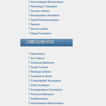
Informatique Electronique
Mecanique Transport
Ouvrier Artisan
Restauration Hotellerie
Sante Pharmaceutique
Service
Service public
Stage Formation
CURRICULUME VITAE
Agriculture
Art Culture
Artisanat Batiment
Audit Conseil
Biologie Chimie
Commerce Vente
Comptabilité Secretariat
Droit Juridique
Enseignement Formation
Finances Banques
Indépendants
Informatique Electronique