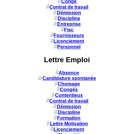
Congé
Contrat de travail
Démission
Discipline
Entreprise
Fisc
Fournisseurs
Licenciement
Personnel
Lettre Emploi
Absence
Candidature spontanée
Chomage
Congés
Contentieux
Contrat de travail
Démission
Discipline
Formation
Lettre Motivation
Licenciement