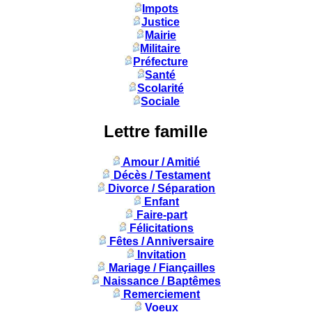
Impots
Justice
Mairie
Militaire
Préfecture
Santé
Scolarité
Sociale
Lettre famille
Amour / Amitié
Décès / Testament
Divorce / Séparation
Enfant
Faire-part
Félicitations
Fêtes / Anniversaire
Invitation
Mariage / Fiançailles
Naissance / Baptêmes
Remerciement
Voeux