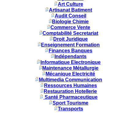
Art Culture
Artisanat Batiment
Audit Conseil
Biologie Chimie
Commerce Vente
Comptabilité Secretariat
Droit Juridique
Enseignement Formation
Finances Banques
Indépendants
Informatique Electronique
Maintenance Métallurgie
Mécanique Electricité
Multimedia Communication
Ressources Humaines
Restauration Hotellerie
Santé Pharmaceutique
Sport Tourisme
Transports