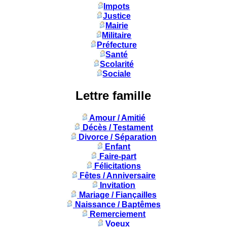
Impots
Justice
Mairie
Militaire
Préfecture
Santé
Scolarité
Sociale
Lettre famille
Amour / Amitié
Décès / Testament
Divorce / Séparation
Enfant
Faire-part
Félicitations
Fêtes / Anniversaire
Invitation
Mariage / Fiançailles
Naissance / Baptêmes
Remerciement
Voeux