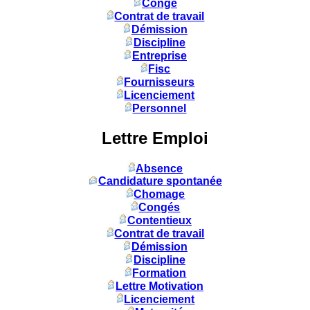
Congé
Contrat de travail
Démission
Discipline
Entreprise
Fisc
Fournisseurs
Licenciement
Personnel
Lettre Emploi
Absence
Candidature spontanée
Chomage
Congés
Contentieux
Contrat de travail
Démission
Discipline
Formation
Lettre Motivation
Licenciement