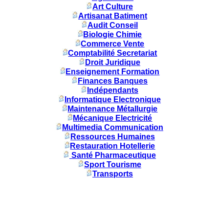
Art Culture
Artisanat Batiment
Audit Conseil
Biologie Chimie
Commerce Vente
Comptabilité Secretariat
Droit Juridique
Enseignement Formation
Finances Banques
Indépendants
Informatique Electronique
Maintenance Métallurgie
Mécanique Electricité
Multimedia Communication
Ressources Humaines
Restauration Hotellerie
Santé Pharmaceutique
Sport Tourisme
Transports