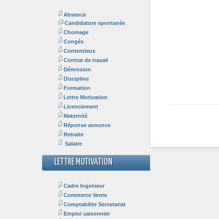
Absence
Candidature spontanée
Chomage
Congés
Contentieux
Contrat de travail
Démission
Discipline
Formation
Lettre Motivation
Licenciement
Maternité
Réponse annonce
Retraite
Salaire
LETTRE MOTIVATION
Cadre Ingenieur
Commerce Vente
Comptabilite Secretariat
Emploi saisonnier