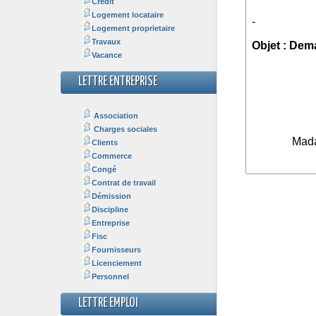
Crédit
Logement locataire
Logement proprietaire
Travaux
Vacance
LETTRE ENTREPRISE
Association
Charges sociales
Clients
Commerce
Congé
Contrat de travail
Démission
Discipline
Entreprise
Fisc
Fournisseurs
Licenciement
Personnel
LETTRE EMPLOI