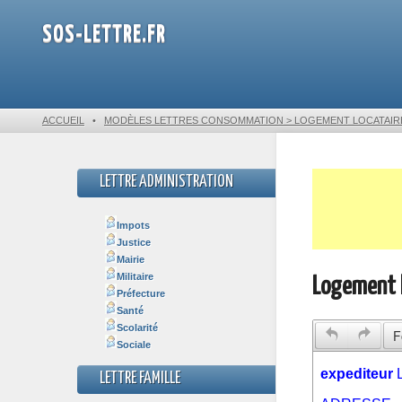
SOS-LETTRE.FR
ACCUEIL
•
MODÈLES LETTRES CONSOMMATION > LOGEMENT LOCATAIR
LETTRE ADMINISTRATION
Impots
Justice
Mairie
Militaire
Logement l
Préfecture
Santé
Scolarité
F
Sociale
LETTRE FAMILLE