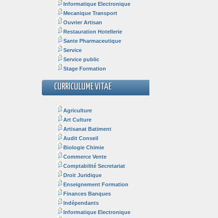
Informatique Electronique
Mecanique Transport
Ouvrier Artisan
Restauration Hotellerie
Sante Pharmaceutique
Service
Service public
Stage Formation
CURRICULUME VITAE
Agriculture
Art Culture
Artisanat Batiment
Audit Conseil
Biologie Chimie
Commerce Vente
Comptabilité Secretariat
Droit Juridique
Enseignement Formation
Finances Banques
Indépendants
Informatique Electronique