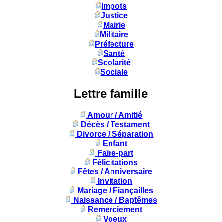
Impots
Justice
Mairie
Militaire
Préfecture
Santé
Scolarité
Sociale
Lettre famille
Amour / Amitié
Décès / Testament
Divorce / Séparation
Enfant
Faire-part
Félicitations
Fêtes / Anniversaire
Invitation
Mariage / Fiançailles
Naissance / Baptêmes
Remerciement
Voeux