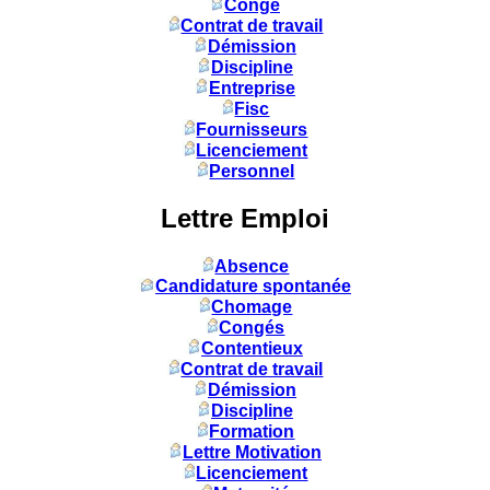
Congé
Contrat de travail
Démission
Discipline
Entreprise
Fisc
Fournisseurs
Licenciement
Personnel
Lettre Emploi
Absence
Candidature spontanée
Chomage
Congés
Contentieux
Contrat de travail
Démission
Discipline
Formation
Lettre Motivation
Licenciement