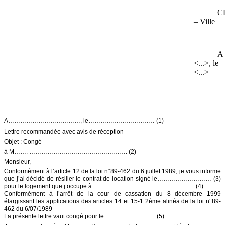
C
– Ville
A
<...>, le
<...>
A………………………………, le…………………………… (1)
Lettre recommandée avec avis de réception
Objet : Congé
à M……. …………………………………………. (2)
Monsieur,
Conformément à l’article 12 de la loi n°89-462 du 6 juillet 1989, je vous informe
que j’ai décidé de résilier le contrat de location signé le……………………… (3)
pour le logement que j’occupe à ……………………………………………(4)
Conformément à l’arrêt de la cour de cassation du 8 décembre 1999
élargissant les applications des articles 14 et 15-1 2ème alinéa de la loi n°89-
462 du 6/07/1989
La présente lettre vaut congé pour le…………………….. (5)