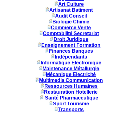
Art Culture
Artisanat Batiment
Audit Conseil
Biologie Chimie
Commerce Vente
Comptabilité Secretariat
Droit Juridique
Enseignement Formation
Finances Banques
Indépendants
Informatique Electronique
Maintenance Métallurgie
Mécanique Electricité
Multimedia Communication
Ressources Humaines
Restauration Hotellerie
Santé Pharmaceutique
Sport Tourisme
Transports